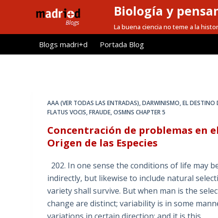
Biología y pensa
S
a
La buena ciencia no teme a la histor
l
Blogs madri+d
Portada Blog
t
a
r
a
l
AAA (VER TODAS LAS ENTRADAS)
,
DARWINISMO
,
EL DESTINO
c
FLATUS VOCIS
,
FRAUDE
,
OSMNS CHAPTER 5
o
Concentración de problemas en e
n
Origen de las Especies
t
e
202. In one sense the conditions of life may be s
n
indirectly, but likewise to include natural sele
i
variety shall survive. But when man is the sele
d
change are distinct; variability is in some mann
o
variations in certain direction; and it is this…