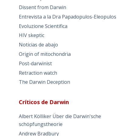
Ciencia a debate
Alberta reapprising AIDS
Antidarwinismo en Italia
Artur Sala y la Ciencia perdida
Bruno Lemaitre
Chaos theory and pharmacology
Charles Darwin- The truth?
Darwin's predictions
Dissent from Darwin
Entrevista a la Dra Papadopulos-Eleopulos
Evoluzione Scientifica
HIV skeptic
Noticias de abajo
Origin of mitochondria