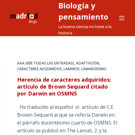
Biología y
S
a
pensamiento
l
La buena ciencia no teme a la
t
historia
a
r
a
l
AAA (VER TODAS LAS ENTRADAS)
,
ADAPTACIÓN
,
CARACTERES ADQUIRIDOS
,
LAMARCK
,
LAMARCKISMO
c
o
Herencia de caracteres adquiridos:
n
artículo de Brown Sequard citado
por Darwin en OSMNS
t
e
He traducido al español el artículo de C.E.
n
Brown-Sequard al que se refería Darwin en
i
el párrafo ducentésimo cuarto de OSMNS. El
d
artículo se publicó en The Lancet, 2. y la
o