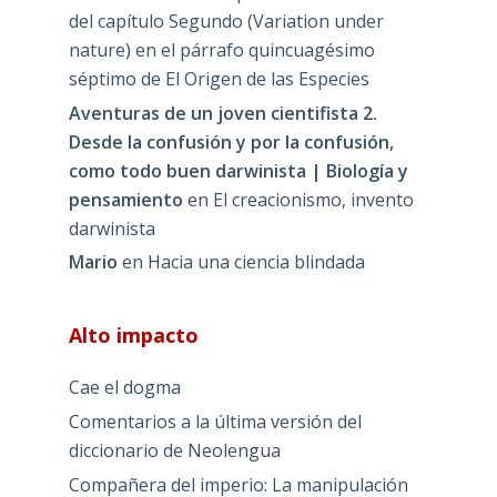
Ictiólogo (Anacefaleosis 1971 – 2018), de
Domingo Lloris Samo.
Emilio Cervantes
en
Hacia una ciencia
blindada
Aventuras de un joven cientifista 2.
Desde la confusión y por la confusión,
como todo buen darwinista | Biología y
pensamiento
en
Charles Darwin, fundador
del creacionismo. Impresionante comienzo
del capítulo Segundo (Variation under
nature) en el párrafo quincuagésimo
séptimo de El Origen de las Especies
Aventuras de un joven cientifista 2.
Desde la confusión y por la confusión,
como todo buen darwinista | Biología y
pensamiento
en
El creacionismo, invento