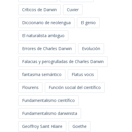
Etiquetas
binomio con-con
Biología
biología humanista
cazando leones con mostacilla
Ciencia a debate
Contradicción
Críticos de Darwin
Cuvier
Diccionario de neolengua
El genio
El naturalista ambiguo
Errores de Charles Darwin
Evolución