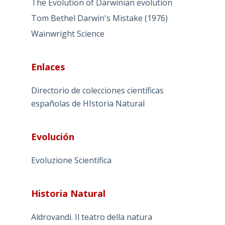
Pierre Flourens Examen du livre de M
Darwin sur l'Origine des Especes (1864)
Remy Chauvin Le Darwinisme ou la fin d'un
Mythe (1997)
Robert M. Young Darwin's Metaphor:
Nature's Place in Victorian Culture
Robert Mackenzie Beverley.. The
Darwinian Theory of the Transmutation of
Species (1867)
The Evolution of Darwinian evolution
Tom Bethel Darwin's Mistake (1976)
Wainwright Science
Enlaces
Directorio de colecciones científicas