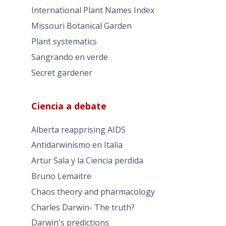
Árboles monumentales
Biblioteca del Real Jardín Botánico del
CSIC-Madrid
Dioscórides interactivo
Directorio de botánica en internet
Garden History Girl
Herbario del IES Padre Luis Coloma de
Cádiz
Herbario del IES San Isidoro de Sevilla
International Plant Names Index
Missouri Botanical Garden
Plant systematics
Sangrando en verde
Secret gardener