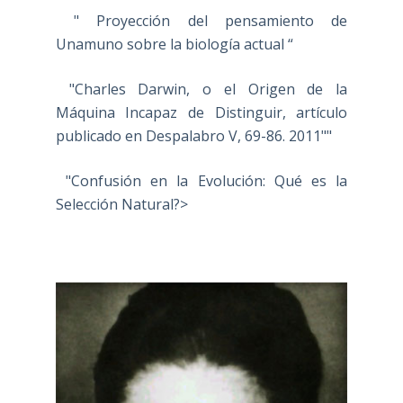
Species by Means of Natural Selection, or
the Preservation of Favoured Races in the
Struggle for Life””
"
" Locomotora a la luna: Finalidad social de
la obra de Darwin revelada en el Historical
Sketch en la sexta edición del Origen de las
Especies "
" Proyección del pensamiento de
Unamuno sobre la biología actual “
"Charles Darwin, o el Origen de la
Máquina Incapaz de Distinguir, artículo
publicado en Despalabro V, 69-86. 2011""