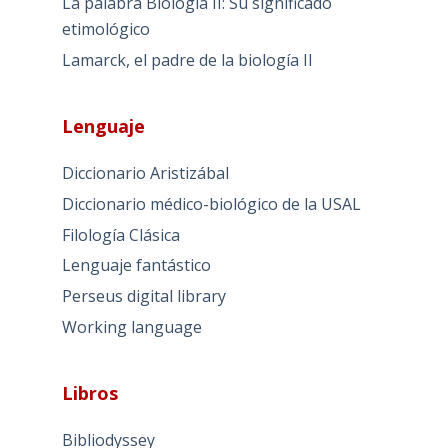
LInda Hall LIbrary
Las entradas más vistas
El aforismo de Virchow, la generación
espontánea y la post-modernidad
Historia y Biología I
La palabra Biología I: Su origen
La palabra Biología II: Su significado
etimológico
Lamarck, el padre de la biología II
Lenguaje
Diccionario Aristizábal