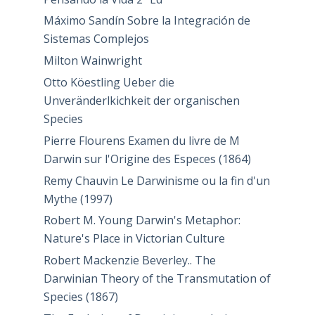
(1871)
George Paulin No Struggle for Existence
No Natural Selection (1908)
J. W. Spengel Die Darwinsche Tlieorie.
Vepzeichniss der über dieselbe in
Deutschland, England, Amerika,
Frankreich, Italien, Holland, Belgien und
den Skandinavischen Reichen……
Máximo Sandín Pensando la Evolución
Pensando la Vida 2ª Ed
Máximo Sandín Sobre la Integración de
Sistemas Complejos
Milton Wainwright
Otto Köestling Ueber die
Unveränderlkichkeit der organischen
Species