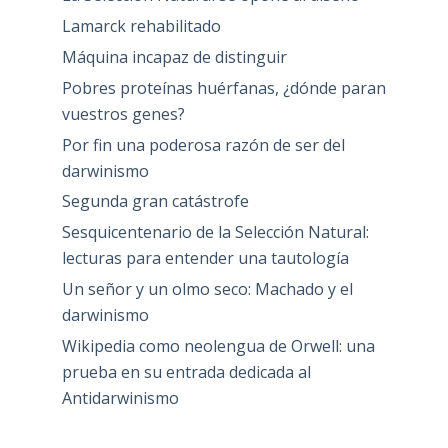
El creacionismo, invento darwinista
El diseño inteligente (ID), producto de la
ingeniería social (I, Ingsoc) del darwinismo
(D)
Función social del científico: ¿Qué es la
ciencia?, un viejo artículo de Orwell
La Selección Natural se opone al concepto
de Especie
La Selección Natural se opone al diseño
Lamarck rehabilitado
Máquina incapaz de distinguir
Pobres proteínas huérfanas, ¿dónde paran
vuestros genes?
Por fin una poderosa razón de ser del
darwinismo