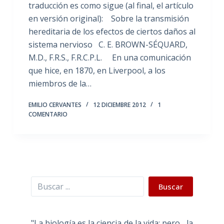
traducción es como sigue (al final, el artículo
en versión original): Sobre la transmisión
hereditaria de los efectos de ciertos daños al
sistema nervioso C. E. BROWN-SÉQUARD,
M.D., F.R.S., F.R.C.P.L. En una comunicación
que hice, en 1870, en Liverpool, a los
miembros de la…
EMILIO CERVANTES
12 DICIEMBRE 2012
1
COMENTARIO
Buscar
Buscar
"La biología es la ciencia de la vida; pero... la