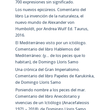
miércoles, 5 de mayo de 2021. Variedades
de vid del Rioja
La Ciencia en el Valle del Cidacos:
Naturalistas y Médicos en la Corte
XXI Jornada Científica de ADEBIR. El
riojano Mariano P. Graells (1809-1898):
primer biólogo pesquero español con
proyección europea
Oxymorondictionary 6ª edición. Más de
700 expresiones sin significado.
Los nuevos epicúreos. Comentario del
libro La invención de la naturaleza, el
nuevo mundo de Alexander von
Humboldt, por Andrea Wulf Ed. Taurus,
2016.
El Mediterráneo visto por un ictiólogo.