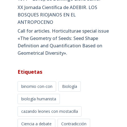
Comentario del libro Hablemos del
Mediterráneo: (y… de los peces que lo
habitan), de Domingo Lloris Samo
Una crónica del Gran Imperialismo.
Comentario del libro Papeles de Karukinka,
de Domingo Lloris Samo
Poniendo nombre a los peces del mar.
Comentario del libro Anecdotario y
vivencias de un Ictiólogo (Anacefaleosis
1971 – 2018), de Domingo Lloris Samo.
XX Jornada Científica de ADEBIR. LOS
BOSQUES RIOJANOS EN EL
ANTROPOCENO
Call for articles. Horticulturae special issue
«The Geometry of Seeds: Seed Shape
Definition and Quantification Based on
Geometrical Diversity»​.