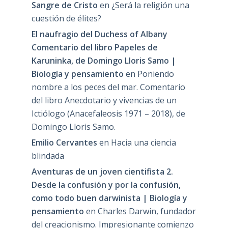
Sagan que parece de Descartes
Jesús
en
Comentario a una frase de Carl
Sagan que parece de Descartes
Emilio Cervantes
en
Oxymorondictionary
6ª edición. Más de 700 expresiones sin
significado.
Silveri Garrell
en
Oxymorondictionary 6ª
edición. Más de 700 expresiones sin
significado.
Sangre de Cristo
en
¿Será la religión una
cuestión de élites?
El naufragio del Duchess of Albany
Comentario del libro Papeles de
Karuninka, de Domingo Lloris Samo |
Biología y pensamiento
en
Poniendo
nombre a los peces del mar. Comentario
del libro Anecdotario y vivencias de un