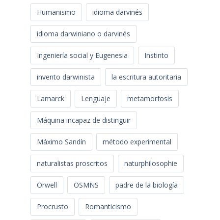
Falacias y perogrulladas de Charles Darwin
fantasma semántico
Flatus vocis
Flourens
Función social del científico
Fundamentalismo científico
Fundamentalismo darwinista
Geoffroy Saint Hilaire
Goethe
Humanismo
idioma darvinés
idioma darwiniano o darvinés
Ingeniería social y Eugenesia
Instinto
invento darwinista
la escritura autoritaria