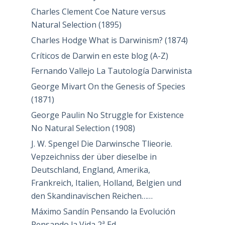
Post-darwinist
Retraction watch
The Darwin Deception
Críticos de Darwin
Albert Kölliker Über die Darwin'sche
schöpfungstheorie
Andrew Bradbury
Charles Clement Coe Nature versus
Natural Selection (1895)
Charles Hodge What is Darwinism? (1874)
Críticos de Darwin en este blog (A-Z)
Fernando Vallejo La Tautología Darwinista
George Mivart On the Genesis of Species