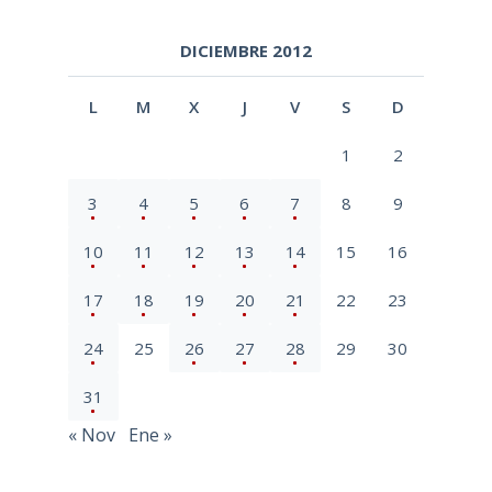
La Selección Natural explicada con la ayuda
de Franz Kafka >
<a
DICIEMBRE 2012
L
M
X
J
V
S
D
1
2
3
4
5
6
7
8
9