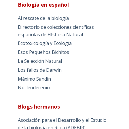
Segunda gran catástrofe
Sesquicentenario de la Selección Natural:
lecturas para entender una tautología
Un señor y un olmo seco: Machado y el
darwinismo
Wikipedia como neolengua de Orwell: una
prueba en su entrada dedicada al
Antidarwinismo
Biología en español
Al rescate de la biología
Directorio de colecciones científicas
españolas de HIstoria Natural
Ecotoxicología y Ecología
Esos Pequeños Bichitos