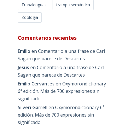
Lamarck
Lenguaje
metamorfosis
Máquina incapaz de distinguir
Máximo Sandín
método experimental
naturalistas proscritos
naturphilosophie
Orwell
OSMNS
padre de la biología
Procrusto
Romanticismo
Trabalenguas
trampa semántica
Zoología
Comentarios recientes
Emilio
en
Comentario a una frase de Carl