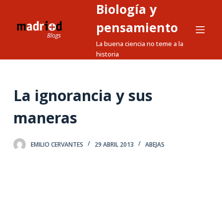
Biología y
S
a
pensamiento
l
La buena ciencia no teme a la
t
historia
a
r
a
La ignorancia y sus
l
maneras
c
o
n
EMILIO CERVANTES
29 ABRIL 2013
ABEJAS
t
e
n
i
d
o