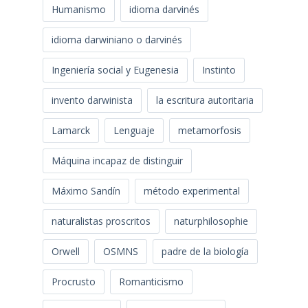
Humanismo
idioma darvinés
idioma darwiniano o darvinés
Ingeniería social y Eugenesia
Instinto
invento darwinista
la escritura autoritaria
Lamarck
Lenguaje
metamorfosis
Máquina incapaz de distinguir
Máximo Sandín
método experimental
naturalistas proscritos
naturphilosophie
Orwell
OSMNS
padre de la biología
Procrusto
Romanticismo