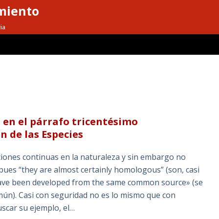
miento
ia
s en el párrafo tricentésimo
n de las Especies
ciones continuas en la naturaleza y sin embargo no
pues “they are almost certainly homologous” (son, casi
have been developed from the same common source» (se
mún). Casi con seguridad no es lo mismo que con
uscar su ejemplo, el…