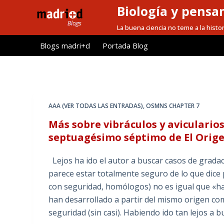
Biología y pensa
S
a
La buena ciencia no teme a la histor
l
Blogs madri+d
Portada Blog
t
a
r
a
l
AAA (VER TODAS LAS ENTRADAS)
,
OSMNS CHAPTER 7
c
Más sobre vibráculos y aviculario
o
septuagésimo séptimo de El Orige
n
t
Lejos ha ido el autor a buscar casos de grada
e
parece estar totalmente seguro de lo que dice 
n
con seguridad, homólogos) no es igual que «
i
han desarrollado a partir del mismo origen co
d
seguridad (sin casi). Habiendo ido tan lejos a b
o