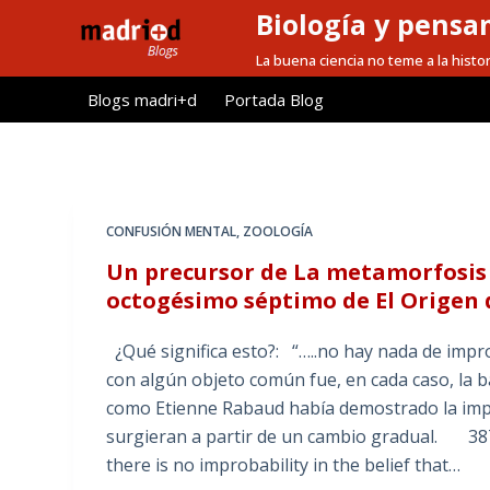
Biología y pensa
S
a
La buena ciencia no teme a la histor
l
Blogs madri+d
Portada Blog
t
a
r
a
l
CONFUSIÓN MENTAL
,
ZOOLOGÍA
c
Un precursor de La metamorfosis 
o
octogésimo séptimo de El Origen d
n
t
¿Qué significa esto?: “…..no hay nada de impr
e
con algún objeto común fue, en cada caso, la b
n
como Etienne Rabaud había demostrado la impos
i
surgieran a partir de un cambio gradual. 387
d
there is no improbability in the belief that…
o