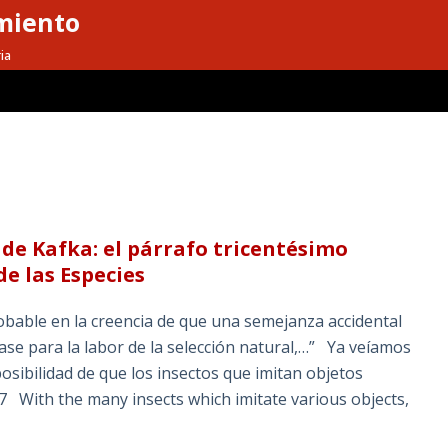
miento
ia
de Kafka: el párrafo tricentésimo
e las Especies
obable en la creencia de que una semejanza accidental
ase para la labor de la selección natural,…” Ya veíamos
ibilidad de que los insectos que imitan objetos
 With the many insects which imitate various objects,