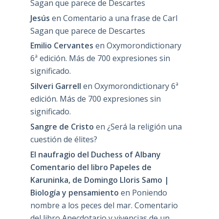
Sagan que parece de Descartes
Jesús
en
Comentario a una frase de Carl
Sagan que parece de Descartes
Emilio Cervantes
en
Oxymorondictionary
6ª edición. Más de 700 expresiones sin
significado.
Silveri Garrell
en
Oxymorondictionary 6ª
edición. Más de 700 expresiones sin
significado.
Sangre de Cristo
en
¿Será la religión una
cuestión de élites?
El naufragio del Duchess of Albany
Comentario del libro Papeles de
Karuninka, de Domingo Lloris Samo |
Biología y pensamiento
en
Poniendo
nombre a los peces del mar. Comentario
del libro Anecdotario y vivencias de un