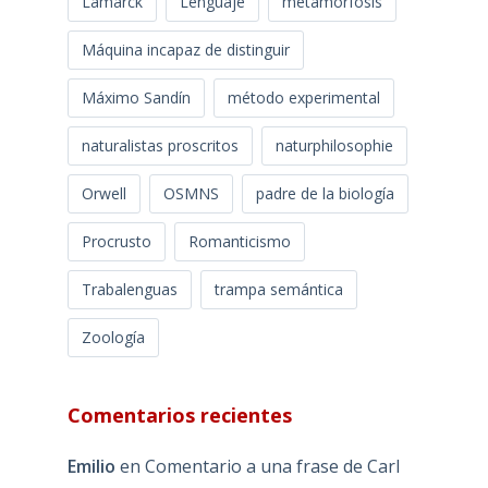
Lamarck
Lenguaje
metamorfosis
Máquina incapaz de distinguir
Máximo Sandín
método experimental
naturalistas proscritos
naturphilosophie
Orwell
OSMNS
padre de la biología
Procrusto
Romanticismo
Trabalenguas
trampa semántica
Zoología
Comentarios recientes
Emilio
en
Comentario a una frase de Carl