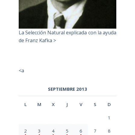
La Selección Natural explicada con la ayuda
de Franz Kafka >
<a
SEPTIEMBRE 2013
L
M
X
J
V
S
D
1
2
3
4
5
6
7
8