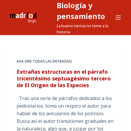
Biología y
S
a
pensamiento
l
La buena ciencia no teme a la
t
historia
a
r
a
l
AAA (VER TODAS LAS ENTRADAS)
c
Extrañas estructuras en el párrafo
o
tricentésimo septuagésimo tercero
n
de El Origen de las Especies
t
e
Tras una serie de párrafos dedicados a los
n
pedicelarios, toma un respiro el autor para
i
hablar de los avicularios de los polizoos.
d
Busca así el autor transiciones graduales en
o
la naturaleza, algo que, a juzgar por los