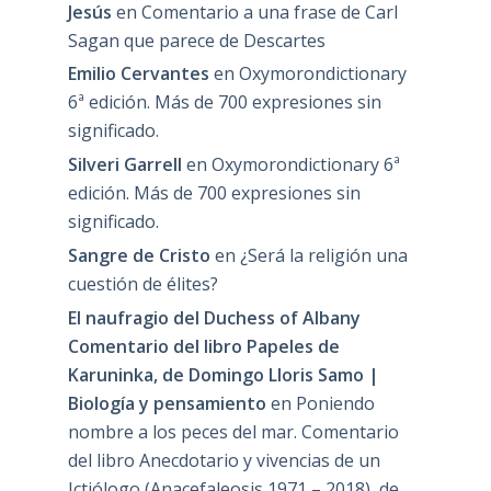
Jesús
en
Comentario a una frase de Carl
Sagan que parece de Descartes
Emilio Cervantes
en
Oxymorondictionary
6ª edición. Más de 700 expresiones sin
significado.
Silveri Garrell
en
Oxymorondictionary 6ª
edición. Más de 700 expresiones sin
significado.
Sangre de Cristo
en
¿Será la religión una
cuestión de élites?
El naufragio del Duchess of Albany
Comentario del libro Papeles de
Karuninka, de Domingo Lloris Samo |
Biología y pensamiento
en
Poniendo
nombre a los peces del mar. Comentario
del libro Anecdotario y vivencias de un
Ictiólogo (Anacefaleosis 1971 – 2018), de