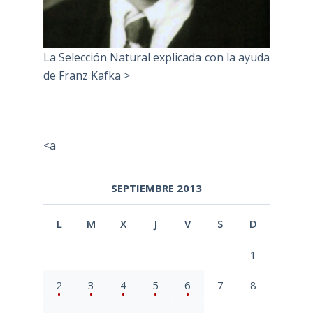
La Selección Natural explicada con la ayuda
de Franz Kafka >
<a
SEPTIEMBRE 2013
L
M
X
J
V
S
D
1
2
3
4
5
6
7
8