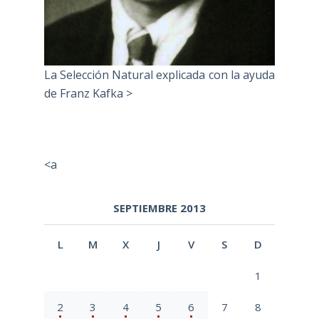
La Selección Natural explicada con la ayuda
de Franz Kafka >
<a
SEPTIEMBRE 2013
L
M
X
J
V
S
D
1
2
3
4
5
6
7
8