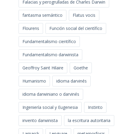
Falacias y perogrulladas de Charles Darwin
fantasma semántico
Flatus vocis
Flourens
Función social del científico
Fundamentalismo científico
Fundamentalismo darwinista
Geoffroy Saint Hilaire
Goethe
Humanismo
idioma darvinés
idioma darwiniano o darvinés
Ingeniería social y Eugenesia
Instinto
invento darwinista
la escritura autoritaria
Lamarck
Lenguaje
metamorfosis