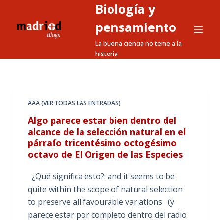
Biología y
S
a
pensamiento
l
La buena ciencia no teme a la
t
historia
a
r
a
l
AAA (VER TODAS LAS ENTRADAS)
c
Algo parece estar bien dentro del
o
alcance de la selección natural en el
n
párrafo tricentésimo octogésimo
t
octavo de El Origen de las Especies
e
¿Qué significa esto?: and it seems to be
n
quite within the scope of natural selection
i
to preserve all favourable variations (y
d
parece estar por completo dentro del radio
o