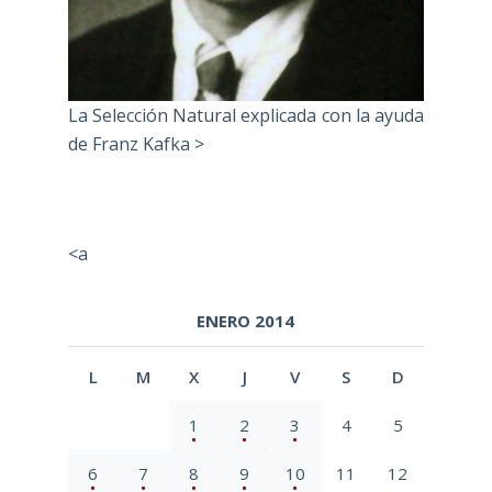
La Selección Natural explicada con la ayuda
de Franz Kafka >
<a
ENERO 2014
L
M
X
J
V
S
D
1
2
3
4
5
6
7
8
9
10
11
12