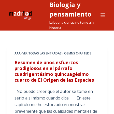
Biología y
S
a
pensamiento
l
La buena ciencia no teme a la
t
historia
a
r
a
l
AAA (VER TODAS LAS ENTRADAS)
,
OSMNS CHAPTER 8
c
Resumen de unos esfuerzos
o
prodigiosos en el párrafo
n
cuadrigentésimo quincuagésimo
t
cuarto de El Origen de las Especies
e
No puedo creer que el autor se tome en
n
serio a si mismo cuando dice: En este
i
capítulo me he esforzado en mostrar
d
brevemente que las cualidades mentales de
o