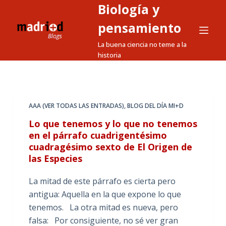
Biología y
S
a
pensamiento
l
La buena ciencia no teme a la
t
historia
a
r
a
l
AAA (VER TODAS LAS ENTRADAS)
,
BLOG DEL DÍA MI+D
c
Lo que tenemos y lo que no tenemos
o
en el párrafo cuadrigentésimo
n
cuadragésimo sexto de El Origen de
t
las Especies
e
La mitad de este párrafo es cierta pero
n
antigua: Aquella en la que expone lo que
i
tenemos. La otra mitad es nueva, pero
d
falsa: Por consiguiente, no sé ver gran
o