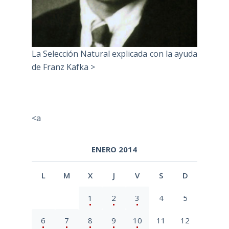
La Selección Natural explicada con la ayuda
de Franz Kafka >
<a
ENERO 2014
L
M
X
J
V
S
D
1
2
3
4
5
6
7
8
9
10
11
12