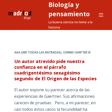
Biología y
S
a
pensamiento
l
La buena ciencia no teme a la
t
historia
a
r
a
l
AAA (VER TODAS LAS ENTRADAS)
,
OSMNS CHAPTER IX
c
Un autor atrevido pide nuestra
o
confianza en el párrafo
n
cuadrigentésimo sexagésimo
t
segundo de El Origen de las Especies
e
El autor expone su parecer acerca de las
n
experiencias de Gaertner. Sus afirmaciones
i
carecen de pruebas: Pero, a mi parecer, en
d
casi todos estos casos la fecundidad ha
o