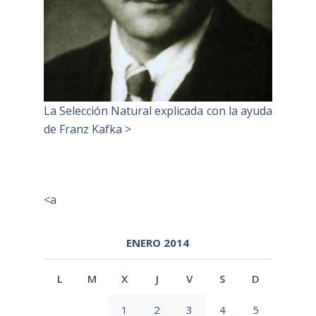
La Selección Natural explicada con la ayuda
de Franz Kafka >
<a
ENERO 2014
L
M
X
J
V
S
D
1
2
3
4
5