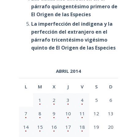
párrafo quingentésimo primero de
El Origen de las Especies
La imperfección del indígena y la
perfección del extranjero en el
párrafo tricentésimo vigésimo
quinto de El Origen de las Especies
ABRIL 2014
L
M
X
J
V
S
D
1
2
3
4
5
6
7
8
9
10
11
12
13
14
15
16
17
18
19
20