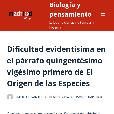
Biología y
S
a
pensamiento
l
La buena ciencia no teme a la
t
historia
a
r
a
Dificultad evidentísima en
l
el párrafo quingentésimo
c
o
vigésimo primero de El
n
t
Origen de las Especies
e
n
EMILIO CERVANTES
18 ABRIL 2014
OSMNS CHAPTER X
i
d
o
Comenzamos nuevo capítulo. Se trata del décimo