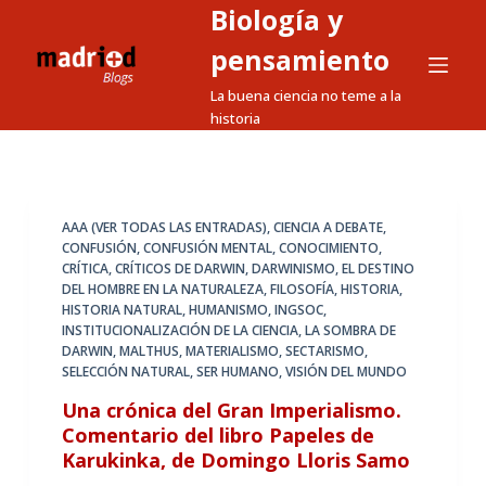
Biología y
S
a
pensamiento
l
La buena ciencia no teme a la
t
historia
a
r
a
l
AAA (VER TODAS LAS ENTRADAS)
,
CIENCIA A DEBATE
,
CONFUSIÓN
,
CONFUSIÓN MENTAL
,
CONOCIMIENTO
,
c
CRÍTICA
,
CRÍTICOS DE DARWIN
,
DARWINISMO
,
EL DESTINO
o
DEL HOMBRE EN LA NATURALEZA
,
FILOSOFÍA
,
HISTORIA
,
n
HISTORIA NATURAL
,
HUMANISMO
,
INGSOC
,
INSTITUCIONALIZACIÓN DE LA CIENCIA
,
LA SOMBRA DE
t
DARWIN
,
MALTHUS
,
MATERIALISMO
,
SECTARISMO
,
e
SELECCIÓN NATURAL
,
SER HUMANO
,
VISIÓN DEL MUNDO
n
Una crónica del Gran Imperialismo.
i
Comentario del libro Papeles de
d
Karukinka, de Domingo Lloris Samo
o