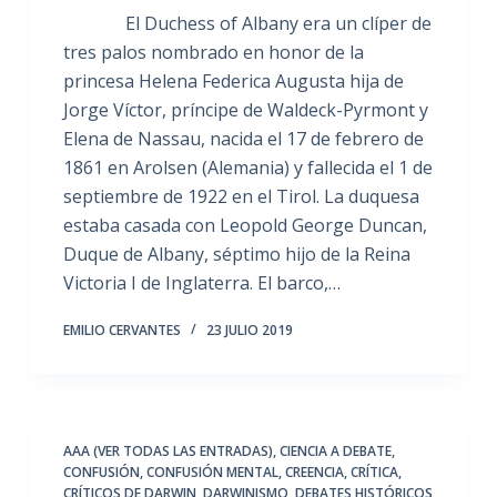
El Duchess of Albany era un clíper de
tres palos nombrado en honor de la
princesa Helena Federica Augusta hija de
Jorge Víctor, príncipe de Waldeck-Pyrmont y
Elena de Nassau, nacida el 17 de febrero de
1861 en Arolsen (Alemania) y fallecida el 1 de
septiembre de 1922 en el Tirol. La duquesa
estaba casada con Leopold George Duncan,
Duque de Albany, séptimo hijo de la Reina
Victoria I de Inglaterra. El barco,…
EMILIO CERVANTES
23 JULIO 2019
AAA (VER TODAS LAS ENTRADAS)
,
CIENCIA A DEBATE
,
CONFUSIÓN
,
CONFUSIÓN MENTAL
,
CREENCIA
,
CRÍTICA
,
CRÍTICOS DE DARWIN
,
DARWINISMO
,
DEBATES HISTÓRICOS