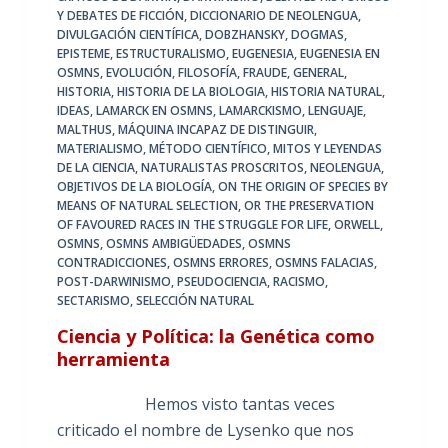
Y DEBATES DE FICCIÓN
,
DICCIONARIO DE NEOLENGUA
,
DIVULGACIÓN CIENTÍFICA
,
DOBZHANSKY
,
DOGMAS
,
EPISTEME
,
ESTRUCTURALISMO
,
EUGENESIA
,
EUGENESIA EN
OSMNS
,
EVOLUCIÓN
,
FILOSOFÍA
,
FRAUDE
,
GENERAL
,
HISTORIA
,
HISTORIA DE LA BIOLOGIA
,
HISTORIA NATURAL
,
IDEAS
,
LAMARCK EN OSMNS
,
LAMARCKISMO
,
LENGUAJE
,
MALTHUS
,
MÁQUINA INCAPAZ DE DISTINGUIR
,
MATERIALISMO
,
MÉTODO CIENTÍFICO
,
MITOS Y LEYENDAS
DE LA CIENCIA
,
NATURALISTAS PROSCRITOS
,
NEOLENGUA
,
OBJETIVOS DE LA BIOLOGÍA
,
ON THE ORIGIN OF SPECIES BY
MEANS OF NATURAL SELECTION
,
OR THE PRESERVATION
OF FAVOURED RACES IN THE STRUGGLE FOR LIFE
,
ORWELL
,
OSMNS
,
OSMNS AMBIGÜEDADES
,
OSMNS
CONTRADICCIONES
,
OSMNS ERRORES
,
OSMNS FALACIAS
,
POST-DARWINISMO
,
PSEUDOCIENCIA
,
RACISMO
,
SECTARISMO
,
SELECCIÓN NATURAL
Ciencia y Política: la Genética como
herramienta
Hemos visto tantas veces
criticado el nombre de Lysenko que nos