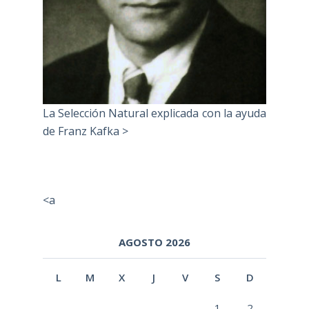
La Selección Natural explicada con la ayuda
de Franz Kafka >
<a
AGOSTO 2026
L
M
X
J
V
S
D
1
2