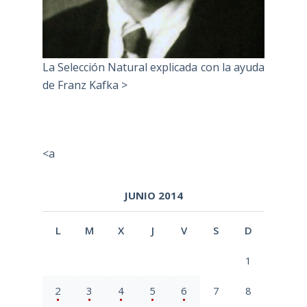
La Selección Natural explicada con la ayuda
de Franz Kafka >
<a
JUNIO 2014
L
M
X
J
V
S
D
1
2
3
4
5
6
7
8