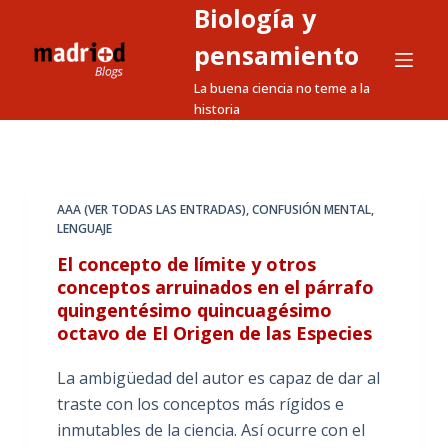
Biología y
S
a
pensamiento
l
La buena ciencia no teme a la
t
historia
a
r
a
l
AAA (VER TODAS LAS ENTRADAS)
,
CONFUSIÓN MENTAL
,
LENGUAJE
c
o
El concepto de límite y otros
n
conceptos arruinados en el párrafo
quingentésimo quincuagésimo
t
octavo de El Origen de las Especies
e
n
La ambigüedad del autor es capaz de dar al
i
traste con los conceptos más rígidos e
d
inmutables de la ciencia. Así ocurre con el
o