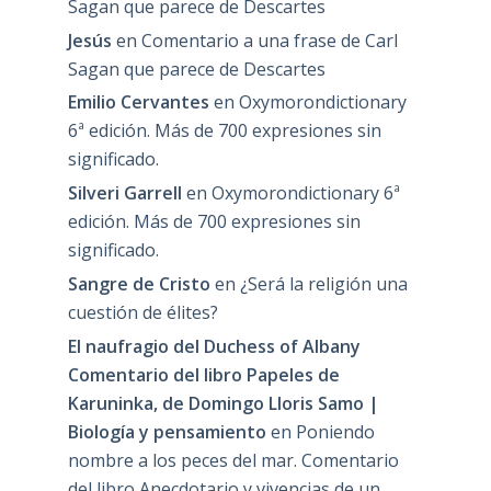
Sagan que parece de Descartes
Jesús
en
Comentario a una frase de Carl
Sagan que parece de Descartes
Emilio Cervantes
en
Oxymorondictionary
6ª edición. Más de 700 expresiones sin
significado.
Silveri Garrell
en
Oxymorondictionary 6ª
edición. Más de 700 expresiones sin
significado.
Sangre de Cristo
en
¿Será la religión una
cuestión de élites?
El naufragio del Duchess of Albany
Comentario del libro Papeles de
Karuninka, de Domingo Lloris Samo |
Biología y pensamiento
en
Poniendo
nombre a los peces del mar. Comentario
del libro Anecdotario y vivencias de un