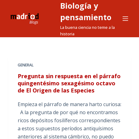
Biología y
S
a
pensamiento
l
La buena ciencia no teme a la
t
historia
a
r
a
l
GENERAL
c
Pregunta sin respuesta en el párrafo
o
quingentésimo sexagésimo octavo
n
de El Origen de las Especies
t
e
Empieza el párrafo de manera harto curiosa:
n
A la pregunta de por qué no encontramos
i
ricos depósitos fosilíferos correspondientes
d
a estos supuestos períodos antiquísimos
o
anteriores al sistema cámbrico, no puedo