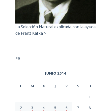
La Selección Natural explicada con la ayuda
de Franz Kafka >
<a
JUNIO 2014
L
M
X
J
V
S
D
1
2
3
4
5
6
7
8