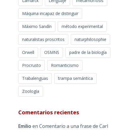
Lamarck
Lenguaje
metamorfosis
Máquina incapaz de distinguir
Máximo Sandín
método experimental
naturalistas proscritos
naturphilosophie
Orwell
OSMNS
padre de la biología
Procrusto
Romanticismo
Trabalenguas
trampa semántica
Zoología
Comentarios recientes
Emilio
en
Comentario a una frase de Carl