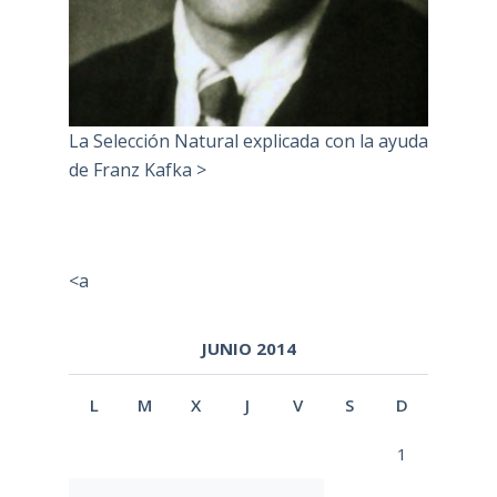
La Selección Natural explicada con la ayuda
de Franz Kafka >
<a
JUNIO 2014
L
M
X
J
V
S
D
1