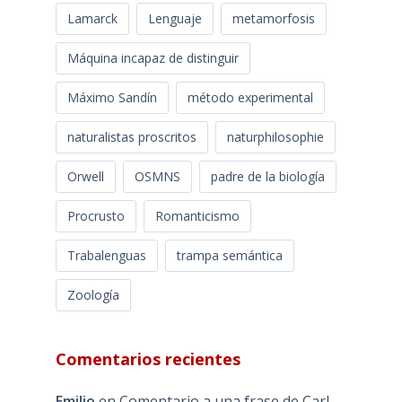
Lamarck
Lenguaje
metamorfosis
Máquina incapaz de distinguir
Máximo Sandín
método experimental
naturalistas proscritos
naturphilosophie
Orwell
OSMNS
padre de la biología
Procrusto
Romanticismo
Trabalenguas
trampa semántica
Zoología
Comentarios recientes
Emilio
en
Comentario a una frase de Carl