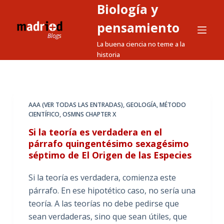
Biología y
S
a
pensamiento
l
La buena ciencia no teme a la
t
historia
a
r
a
l
AAA (VER TODAS LAS ENTRADAS)
,
GEOLOGÍA
,
MÉTODO
CIENTÍFICO
,
OSMNS CHAPTER X
c
o
Si la teoría es verdadera en el
n
párrafo quingentésimo sexagésimo
séptimo de El Origen de las Especies
t
e
Si la teoría es verdadera, comienza este
n
párrafo. En ese hipotético caso, no sería una
i
teoría. A las teorías no debe pedirse que
d
sean verdaderas, sino que sean útiles, que
o