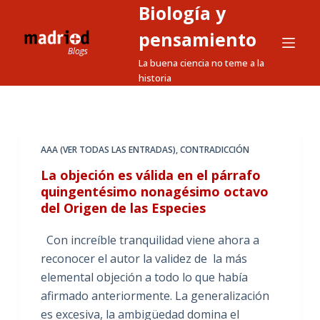
Biología y
S
a
pensamiento
l
La buena ciencia no teme a la
t
historia
a
r
a
l
AAA (VER TODAS LAS ENTRADAS)
,
CONTRADICCIÓN
c
La objeción es válida en el párrafo
o
quingentésimo nonagésimo octavo
n
del Origen de las Especies
t
e
Con increíble tranquilidad viene ahora a
n
reconocer el autor la validez de la más
i
elemental objeción a todo lo que había
d
afirmado anteriormente. La generalización
o
es excesiva, la ambigüedad domina el