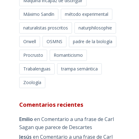
Máquina incapaz de distinguir
Máximo Sandín
método experimental
naturalistas proscritos
naturphilosophie
Orwell
OSMNS
padre de la biología
Procrusto
Romanticismo
Trabalenguas
trampa semántica
Zoología
Comentarios recientes
Emilio
en
Comentario a una frase de Carl
Sagan que parece de Descartes
Jesús
en
Comentario a una frase de Carl