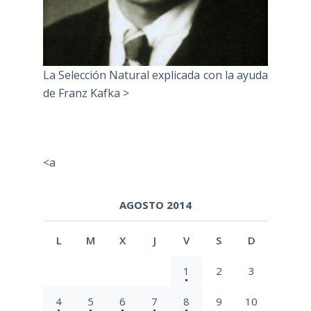
La Selección Natural explicada con la ayuda
de Franz Kafka >
<a
AGOSTO 2014
L
M
X
J
V
S
D
1
2
3
4
5
6
7
8
9
10