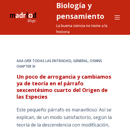
Biología y
S
a
pensamiento
l
La buena ciencia no teme a la
t
historia
a
r
a
l
AAA (VER TODAS LAS ENTRADAS)
,
GENERAL
,
OSMNS
CHAPTER XI
c
o
Un poco de arrogancia y cambiamos
n
ya de teoría en el párrafo
sexcentésimo cuarto del Origen de
t
las Especies
e
n
Este pequeño párrafo es maravilloso: Así se
i
explican, de un modo satisfactorio, según la
d
teoría de la descendencia con modificación,
o