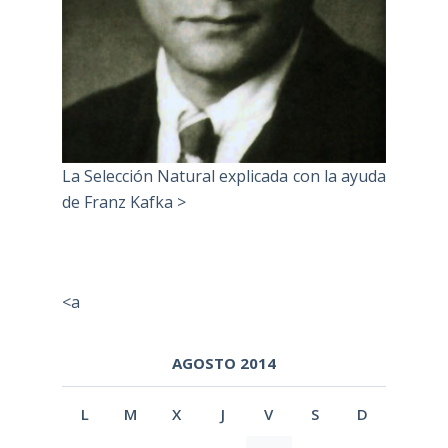
La Selección Natural explicada con la ayuda
de Franz Kafka >
<a
AGOSTO 2014
L
M
X
J
V
S
D