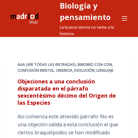
Biología y
S
a
pensamiento
l
La buena ciencia no teme a la
t
historia
a
r
a
l
AAA (VER TODAS LAS ENTRADAS)
,
BINOMIO CON-CON
,
CONFUSIÓN MENTAL
,
CREENCIA
,
EVOLUCIÓN
,
LENGUAJE
c
o
Objeciones a una conclusión
n
disparatada en el párrafo
sexcentésimo décimo del Origen de
t
las Especies
e
n
Así comienza este atrevido párrafo: No es
i
una objeción válida a esta conclusión el que
d
ciertos braquiópodos se han modificado
o