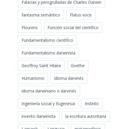
Falacias y perogrulladas de Charles Darwin
fantasma semántico
Flatus vocis
Flourens
Función social del científico
Fundamentalismo científico
Fundamentalismo darwinista
Geoffroy Saint Hilaire
Goethe
Humanismo
idioma darvinés
idioma darwiniano o darvinés
Ingeniería social y Eugenesia
Instinto
invento darwinista
la escritura autoritaria
Lamarck
Lenguaje
metamorfosis