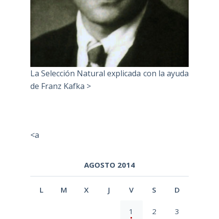
La Selección Natural explicada con la ayuda
de Franz Kafka >
<a
AGOSTO 2014
L
M
X
J
V
S
D
1
2
3