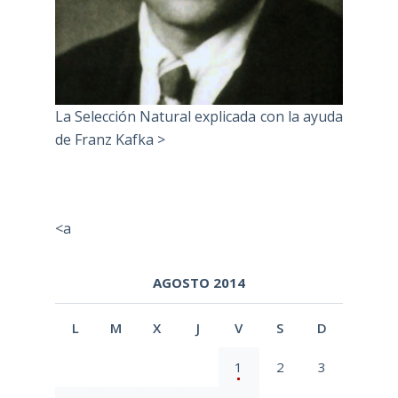
La Selección Natural explicada con la ayuda
de Franz Kafka >
<a
AGOSTO 2014
L
M
X
J
V
S
D
1
2
3