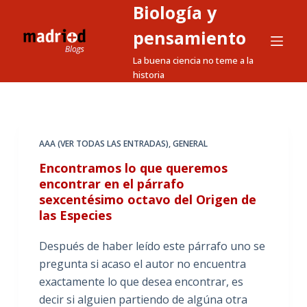
Biología y
S
a
pensamiento
l
La buena ciencia no teme a la
t
historia
a
r
a
l
AAA (VER TODAS LAS ENTRADAS)
,
GENERAL
c
Encontramos lo que queremos
o
encontrar en el párrafo
n
sexcentésimo octavo del Origen de
t
las Especies
e
Después de haber leído este párrafo uno se
n
pregunta si acaso el autor no encuentra
i
exactamente lo que desea encontrar, es
d
decir si alguien partiendo de algúna otra
o