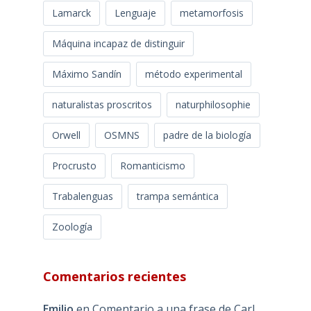
Lamarck
Lenguaje
metamorfosis
Máquina incapaz de distinguir
Máximo Sandín
método experimental
naturalistas proscritos
naturphilosophie
Orwell
OSMNS
padre de la biología
Procrusto
Romanticismo
Trabalenguas
trampa semántica
Zoología
Comentarios recientes
Emilio
en
Comentario a una frase de Carl