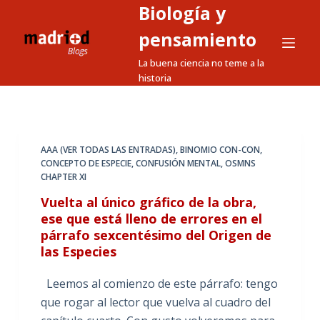
Biología y
S
a
pensamiento
l
La buena ciencia no teme a la
t
historia
a
r
a
l
AAA (VER TODAS LAS ENTRADAS)
,
BINOMIO CON-CON
,
CONCEPTO DE ESPECIE
,
CONFUSIÓN MENTAL
,
OSMNS
c
CHAPTER XI
o
Vuelta al único gráfico de la obra,
n
ese que está lleno de errores en el
t
párrafo sexcentésimo del Origen de
e
las Especies
n
i
Leemos al comienzo de este párrafo: tengo
d
que rogar al lector que vuelva al cuadro del
o