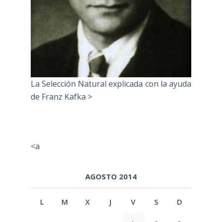
La Selección Natural explicada con la ayuda
de Franz Kafka >
<a
AGOSTO 2014
L
M
X
J
V
S
D