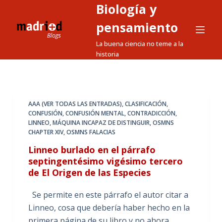
Biología y
S
a
pensamiento
l
La buena ciencia no teme a la
t
historia
a
r
a
l
AAA (VER TODAS LAS ENTRADAS)
,
CLASIFICACIÓN
,
CONFUSIÓN
,
CONFUSIÓN MENTAL
,
CONTRADICCIÓN
,
c
LINNEO
,
MÁQUINA INCAPAZ DE DISTINGUIR
,
OSMNS
o
CHAPTER XIV
,
OSMNS FALACIAS
n
Linneo burlado en el párrafo
t
septingentésimo vigésimo tercero
e
de El Origen de las Especies
n
i
Se permite en este párrafo el autor citar a
d
Linneo, cosa que debería haber hecho en la
o
primera página de su libro y no ahora.