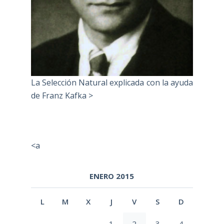
La Selección Natural explicada con la ayuda
de Franz Kafka >
<a
ENERO 2015
L
M
X
J
V
S
D
1
2
3
4