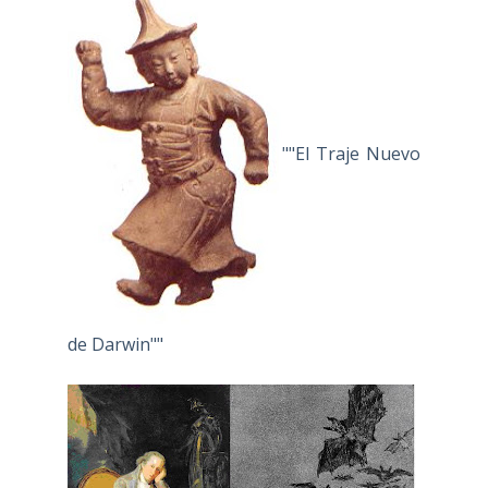
""El Traje Nuevo
de Darwin""