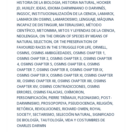
HISTORIA DE LA BIOLOGIA
,
HISTORIA NATURAL
,
HOOKER
JD
,
HUXLEY
,
IDEAS
,
IDIOMA DARWINIANO O DARVINÉS
,
INGSOC
,
INSTITUCIONALIZACIÓN DE LA CIENCIA
,
LAMARCK
,
LAMARCK EN OSMNS
,
LAMARCKISMO
,
LENGUAJE
,
MÁQUINA
INCAPAZ DE DISTINGUIR
,
MATERIALISMO
,
MÉTODO
CIENTÍFICO
,
METONIMIA
,
MITOS Y LEYENDAS DE LA CIENCIA
,
NEOLENGUA
,
ON THE ORIGIN OF SPECIES BY MEANS OF
NATURAL SELECTION
,
OR THE PRESERVATION OF
FAVOURED RACES IN THE STRUGGLE FOR LIFE
,
ORWELL
,
OSMNS
,
OSMNS AMBIGÜEDADES
,
OSMNS CHAPTER 1
,
OSMNS CHAPTER 2
,
OSMNS CHAPTER 3
,
OSMNS CHAPTER
4
,
OSMNS CHAPTER 5
,
OSMNS CHAPTER 6
,
OSMNS
CHAPTER 7
,
OSMNS CHAPTER 8
,
OSMNS CHAPTER IX
,
OSMNS CHAPTER X
,
OSMNS CHAPTER XI
,
OSMNS CHAPTER
XII
,
OSMNS CHAPTER XII
,
OSMNS CHAPTER XIII
,
OSMNS
CHAPTER XIV
,
OSMNS CONTRADICCIONES
,
OSMNS
ERRORES
,
OSMNS FALACIAS
,
OXÍMORON
,
PERSONIFICACIÓN
,
PIERRE TRÉMAUX
,
PLEONASMO
,
POST-
DARWINISMO
,
PROSOPOPEYA
,
PSEUDOCIENCIA
,
RELIGIÓN
,
RETÓRICA
,
REVOLUCIONES
,
RICHARD OWEN
,
ROYAL
SOCIETY
,
SECTARISMO
,
SELECCIÓN NATURAL
,
SIGNIFICADO
DE BIOLOGÍA
,
TAUTOLOGÍA
,
VIDA Y COSTUMBRES DE
CHARLES DARWIN