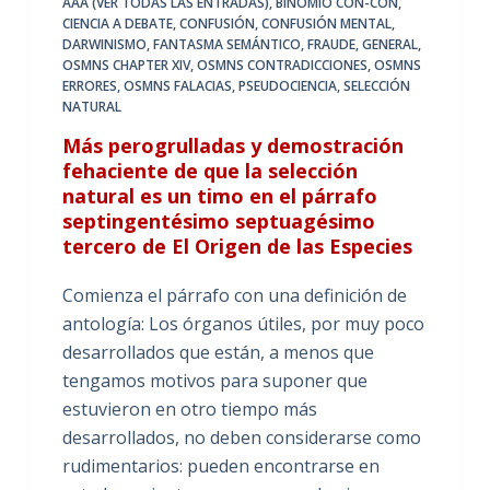
AAA (VER TODAS LAS ENTRADAS)
,
BINOMIO CON-CON
,
CIENCIA A DEBATE
,
CONFUSIÓN
,
CONFUSIÓN MENTAL
,
DARWINISMO
,
FANTASMA SEMÁNTICO
,
FRAUDE
,
GENERAL
,
OSMNS CHAPTER XIV
,
OSMNS CONTRADICCIONES
,
OSMNS
ERRORES
,
OSMNS FALACIAS
,
PSEUDOCIENCIA
,
SELECCIÓN
NATURAL
Más perogrulladas y demostración
fehaciente de que la selección
natural es un timo en el párrafo
septingentésimo septuagésimo
tercero de El Origen de las Especies
Comienza el párrafo con una definición de
antología: Los órganos útiles, por muy poco
desarrollados que están, a menos que
tengamos motivos para suponer que
estuvieron en otro tiempo más
desarrollados, no deben considerarse como
rudimentarios: pueden encontrarse en