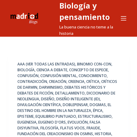
Biología y
S
a
pensamiento
l
La buena ciencia no teme a la
t
historia
a
r
a
l
AAA (VER TODAS LAS ENTRADAS)
,
BINOMIO CON-CON
,
BIOLOGÍA
,
CIENCIA A DEBATE
,
CONCEPTO DE ESPECIE
,
c
CONFUSIÓN
,
CONFUSIÓN MENTAL
,
CONOCIMIENTO
,
o
CONTRADICCIÓN
,
CREACIÓN
,
CREENCIA
,
CRÍTICA
,
CRÍTICOS
n
DE DARWIN
,
DARWINISMO
,
DEBATES HISTÓRICOS Y
DEBATES DE FICCIÓN
,
DETALLAMIENTO
,
DICCIONARIO DE
t
NEOLENGUA
,
DISEÑO
,
DISEÑO INTELIGENTE (ID)
,
e
DIVULGACIÓN CIENTÍFICA
,
DOBLEPENSAR
,
DOGMAS
,
EL
n
DESTINO DEL HOMBRE EN LA NATURALEZA
,
ÉPICA
,
EPISTEME
,
EQUILIBRIO PUNTUADO
,
ESTRUCTURALISMO
,
i
EUGENESIA
,
EUGENIO D'ORS
,
EVOLUCIÓN
,
FALSA
d
DISYUNTIVA
,
FILOSOFÍA
,
FLATUS VOCIS
,
FRAUDE
,
o
FUNDACIÓN DEL CREACIONISMO EN OSMNS
,
HISTORIA
,