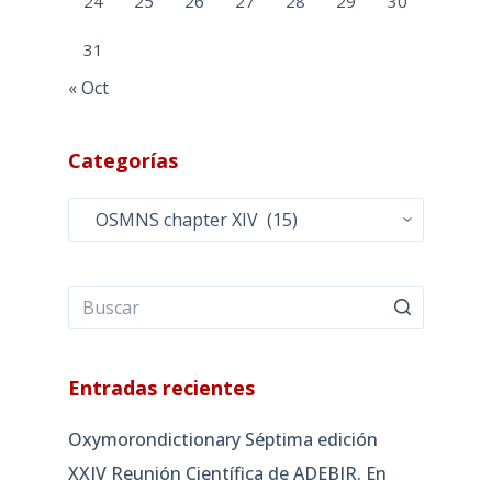
24
25
26
27
28
29
30
31
« Oct
Categorías
Categorías
Entradas recientes
Oxymorondictionary Séptima edición
XXIV Reunión Científica de ADEBIR. En