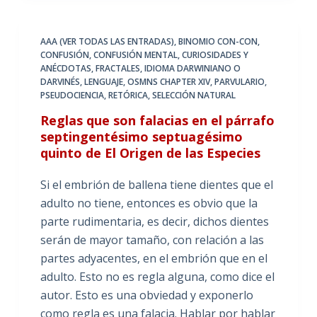
AAA (VER TODAS LAS ENTRADAS)
,
BINOMIO CON-CON
,
CONFUSIÓN
,
CONFUSIÓN MENTAL
,
CURIOSIDADES Y
ANÉCDOTAS
,
FRACTALES
,
IDIOMA DARWINIANO O
DARVINÉS
,
LENGUAJE
,
OSMNS CHAPTER XIV
,
PARVULARIO
,
PSEUDOCIENCIA
,
RETÓRICA
,
SELECCIÓN NATURAL
Reglas que son falacias en el párrafo
septingentésimo septuagésimo
quinto de El Origen de las Especies
Si el embrión de ballena tiene dientes que el
adulto no tiene, entonces es obvio que la
parte rudimentaria, es decir, dichos dientes
serán de mayor tamaño, con relación a las
partes adyacentes, en el embrión que en el
adulto. Esto no es regla alguna, como dice el
autor. Esto es una obviedad y exponerlo
como regla es una falacia. Hablar por hablar