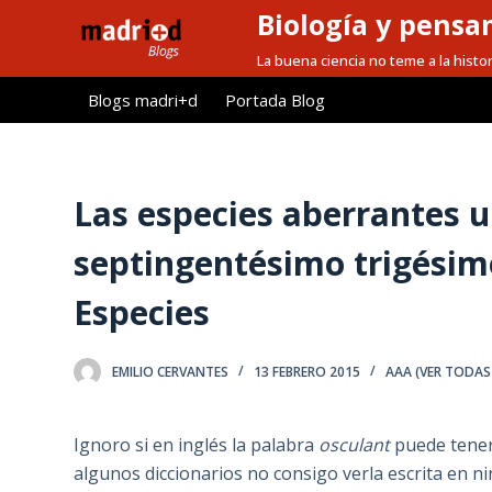
Biología y pensa
S
a
La buena ciencia no teme a la histor
l
Blogs madri+d
Portada Blog
t
a
r
a
Las especies aberrantes u
l
septingentésimo trigésimo
c
o
Especies
n
t
e
EMILIO CERVANTES
13 FEBRERO 2015
AAA (VER TODAS
n
i
Ignoro si en inglés la palabra
osculant
puede tener 
d
algunos diccionarios no consigo verla escrita en n
o