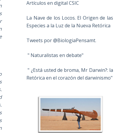
Artículos en digital CSIC
n
s
La Nave de los Locos. El Origen de las
r
Especies a la Luz de la Nueva Retórica
n
e
Tweets por @BiologiaPensamt.
" Naturalistas en debate"
" ¿Está usted de broma, Mr Darwin?: la
o
Retórica en el corazón del darwinismo"
s
.
d
.
s
s
n