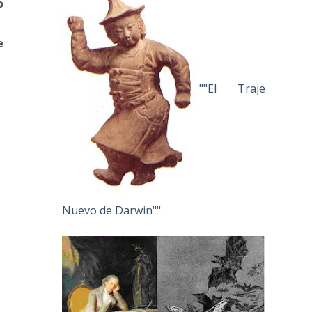
o
e
""El Traje
Nuevo de Darwin""