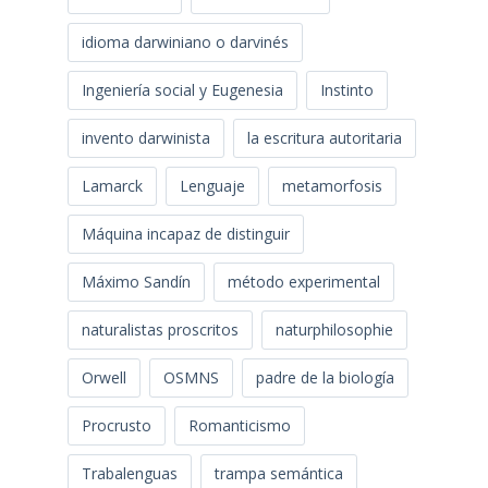
idioma darwiniano o darvinés
Ingeniería social y Eugenesia
Instinto
invento darwinista
la escritura autoritaria
Lamarck
Lenguaje
metamorfosis
Máquina incapaz de distinguir
Máximo Sandín
método experimental
naturalistas proscritos
naturphilosophie
Orwell
OSMNS
padre de la biología
Procrusto
Romanticismo
Trabalenguas
trampa semántica