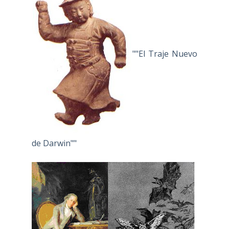
""El Traje Nuevo
de Darwin""