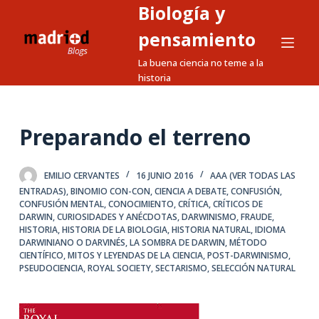
Biología y
S
a
pensamiento
l
La buena ciencia no teme a la
t
historia
a
r
a
Preparando el terreno
l
c
EMILIO CERVANTES
16 JUNIO 2016
AAA (VER TODAS LAS
o
ENTRADAS)
,
BINOMIO CON-CON
,
CIENCIA A DEBATE
,
CONFUSIÓN
,
n
CONFUSIÓN MENTAL
,
CONOCIMIENTO
,
CRÍTICA
,
CRÍTICOS DE
DARWIN
,
CURIOSIDADES Y ANÉCDOTAS
,
DARWINISMO
,
FRAUDE
,
t
HISTORIA
,
HISTORIA DE LA BIOLOGIA
,
HISTORIA NATURAL
,
IDIOMA
e
DARWINIANO O DARVINÉS
,
LA SOMBRA DE DARWIN
,
MÉTODO
CIENTÍFICO
,
MITOS Y LEYENDAS DE LA CIENCIA
,
POST-DARWINISMO
,
n
PSEUDOCIENCIA
,
ROYAL SOCIETY
,
SECTARISMO
,
SELECCIÓN NATURAL
i
d
o