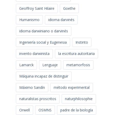
Geoffroy Saint Hilaire
Goethe
Humanismo
idioma darvinés
idioma darwiniano o darvinés
Ingeniería social y Eugenesia
Instinto
invento darwinista
la escritura autoritaria
Lamarck
Lenguaje
metamorfosis
Máquina incapaz de distinguir
Máximo Sandín
método experimental
naturalistas proscritos
naturphilosophie
Orwell
OSMNS
padre de la biología