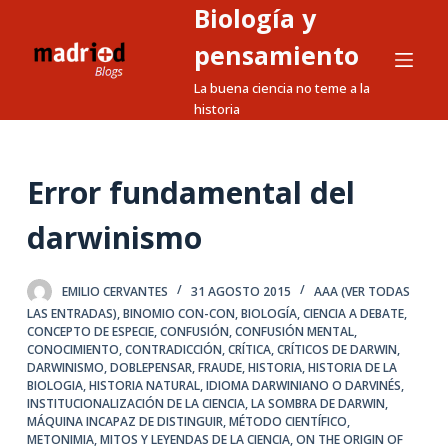
Biología y
S
a
pensamiento
l
La buena ciencia no teme a la
t
historia
a
r
a
Error fundamental del
l
darwinismo
c
o
n
EMILIO CERVANTES
31 AGOSTO 2015
AAA (VER TODAS
t
LAS ENTRADAS)
,
BINOMIO CON-CON
,
BIOLOGÍA
,
CIENCIA A DEBATE
,
CONCEPTO DE ESPECIE
,
CONFUSIÓN
,
CONFUSIÓN MENTAL
,
e
CONOCIMIENTO
,
CONTRADICCIÓN
,
CRÍTICA
,
CRÍTICOS DE DARWIN
,
n
DARWINISMO
,
DOBLEPENSAR
,
FRAUDE
,
HISTORIA
,
HISTORIA DE LA
i
BIOLOGIA
,
HISTORIA NATURAL
,
IDIOMA DARWINIANO O DARVINÉS
,
INSTITUCIONALIZACIÓN DE LA CIENCIA
,
LA SOMBRA DE DARWIN
,
d
MÁQUINA INCAPAZ DE DISTINGUIR
,
MÉTODO CIENTÍFICO
,
o
METONIMIA
,
MITOS Y LEYENDAS DE LA CIENCIA
,
ON THE ORIGIN OF