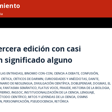
miento
ia
ercera edición con casi
n significado alguno
 LAS ENTRADAS)
,
BINOMIO CON-CON
,
CIENCIA A DEBATE
,
CONFUSIÓN
,
,
CRÍTICA
,
CRÍTICOS DE DARWIN
,
CURIOSIDADES Y ANÉCDOTAS
,
DANTE
,
ONARIO DE NEOLENGUA
,
DIVULGACIÓN CIENTÍFICA
,
DOBLEPENSAR
,
DOGMAS
,
EL
N
,
FANTASMA SEMÁNTICO
,
FLATUS VOCIS
,
FRAUDE
,
HISTORIA DE LA BIOLOGIA
,
NFIERNO
,
INGSOC
,
INSTITUCIONALIZACIÓN DE LA CIENCIA
,
LENGUAJE
,
ÉTODO CIENTÍFICO
,
MITOS Y LEYENDAS DE LA CIENCIA
,
OSMNS
N
,
PERSONIFICACIÓN
,
PSEUDOCIENCIA
,
RETÓRICA