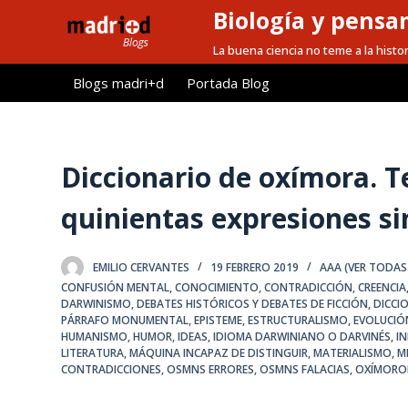
Biología y pensa
S
a
La buena ciencia no teme a la histor
l
Blogs madri+d
Portada Blog
t
a
r
a
Diccionario de oxímora. T
l
quinientas expresiones si
c
o
n
EMILIO CERVANTES
19 FEBRERO 2019
AAA (VER TODAS
t
CONFUSIÓN MENTAL
,
CONOCIMIENTO
,
CONTRADICCIÓN
,
CREENCIA
e
DARWINISMO
,
DEBATES HISTÓRICOS Y DEBATES DE FICCIÓN
,
DICCI
PÁRRAFO MONUMENTAL
,
EPISTEME
,
ESTRUCTURALISMO
,
EVOLUCIÓ
n
HUMANISMO
,
HUMOR
,
IDEAS
,
IDIOMA DARWINIANO O DARVINÉS
,
I
i
LITERATURA
,
MÁQUINA INCAPAZ DE DISTINGUIR
,
MATERIALISMO
,
M
CONTRADICCIONES
,
OSMNS ERRORES
,
OSMNS FALACIAS
,
OXÍMORO
d
o