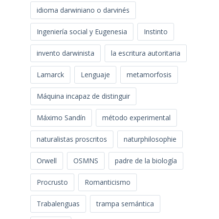
idioma darwiniano o darvinés
Ingeniería social y Eugenesia
Instinto
invento darwinista
la escritura autoritaria
Lamarck
Lenguaje
metamorfosis
Máquina incapaz de distinguir
Máximo Sandín
método experimental
naturalistas proscritos
naturphilosophie
Orwell
OSMNS
padre de la biología
Procrusto
Romanticismo
Trabalenguas
trampa semántica