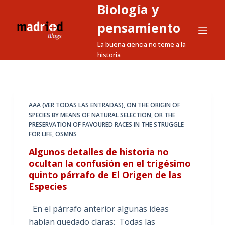
Biología y
S
a
pensamiento
l
La buena ciencia no teme a la
t
historia
a
r
a
l
AAA (VER TODAS LAS ENTRADAS)
,
ON THE ORIGIN OF
SPECIES BY MEANS OF NATURAL SELECTION
,
OR THE
c
PRESERVATION OF FAVOURED RACES IN THE STRUGGLE
o
FOR LIFE
,
OSMNS
n
Algunos detalles de historia no
t
ocultan la confusión en el trigésimo
e
quinto párrafo de El Origen de las
n
Especies
i
d
En el párrafo anterior algunas ideas
o
habían quedado claras: Todas las