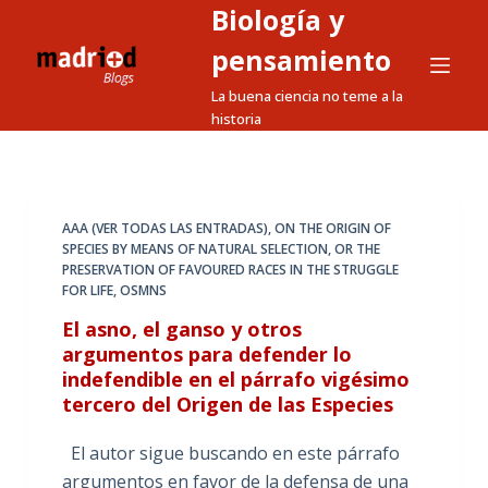
Biología y
S
a
pensamiento
l
La buena ciencia no teme a la
t
historia
a
r
a
l
AAA (VER TODAS LAS ENTRADAS)
,
ON THE ORIGIN OF
SPECIES BY MEANS OF NATURAL SELECTION
,
OR THE
c
PRESERVATION OF FAVOURED RACES IN THE STRUGGLE
o
FOR LIFE
,
OSMNS
n
El asno, el ganso y otros
t
argumentos para defender lo
e
indefendible en el párrafo vigésimo
n
tercero del Origen de las Especies
i
d
El autor sigue buscando en este párrafo
o
argumentos en favor de la defensa de una