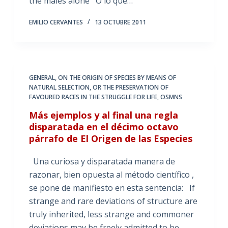
the males alone O lo que…
EMILIO CERVANTES
13 OCTUBRE 2011
GENERAL
,
ON THE ORIGIN OF SPECIES BY MEANS OF
NATURAL SELECTION
,
OR THE PRESERVATION OF
FAVOURED RACES IN THE STRUGGLE FOR LIFE
,
OSMNS
Más ejemplos y al final una regla
disparatada en el décimo octavo
párrafo de El Origen de las Especies
Una curiosa y disparatada manera de
razonar, bien opuesta al método científico ,
se pone de manifiesto en esta sentencia: If
strange and rare deviations of structure are
truly inherited, less strange and commoner
deviations may be freely admitted to be