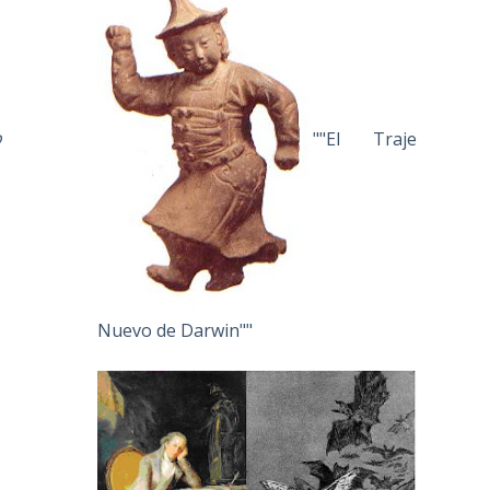
o
""El Traje
Nuevo de Darwin""