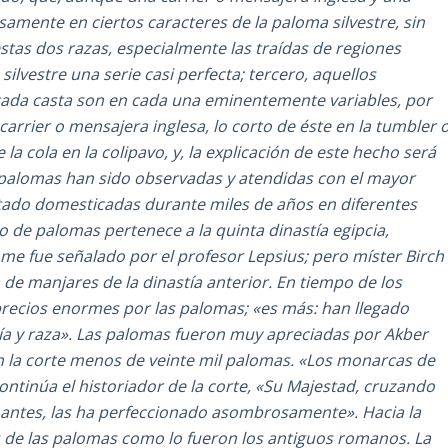
amente en ciertos caracteres de la paloma silvestre, sin
tas dos razas, especialmente las traídas de regiones
ilvestre una serie casi perfecta; tercero, aquellos
 cada casta son en cada una eminentemente variables, por
 carrier o mensajera inglesa, lo corto de éste en la tumbler 
a cola en la colipavo, y, la explicación de este hecho será
s palomas han sido observadas y atendidas con el mayor
ado domesticadas durante miles de años en diferentes
 de palomas pertenece a la quinta dinastía egipcia,
 me fue señalado por el profesor Lepsius; pero míster Birch
de manjares de la dinastía anterior. En tiempo de los
recios enormes por las palomas; «es más: han llegado
gía y raza». Las palomas fueron muy apreciadas por Akber
on la corte menos de veinte mil palomas. «Los monarcas de
continúa el historiador de la corte, «Su Majestad, cruzando
 antes, las ha perfeccionado asombrosamente». Hacia la
 de las palomas como lo fueron los antiguos romanos. La