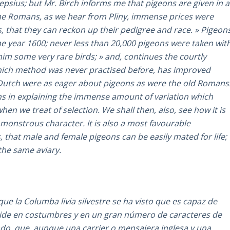
epsius; but Mr. Birch informs me that pigeons are given in a
f the Romans, as we hear from Pliny, immense prices were
s, that they can reckon up their pedigree and race. » Pigeon
e year 1600; never less than 20,000 pigeons were taken wit
im some very rare birds; » and, continues the courtly
 which method was never practised before, has improved
 Dutch were as eager about pigeons as were the old Romans
s in explaining the immense amount of variation which
en we treat of selection. We shall then, also, see how it is
monstrous character. It is also a most favourable
, that male and female pigeons can be easily mated for life;
the same aviary.
ue la Columba livia silvestre se ha visto que es capaz de
ncide en costumbres y en un gran número de caracteres de
do, que, aunque una carrier o mensajera inglesa y una