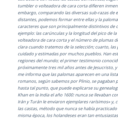
tumbler o volteadora de cara corta difieren inmens
embargo, comparando las diversas sub-razas de es
distantes, podemos formar entre ellas y la paloma s
caracteres que son principalmente distintivos de
ejemplo: las carúnculas y la longitud del pico de la
volteadora de cara corta y el número de plumas de l
clara cuando tratemos de la selección; cuarto, la
cuidado y estimadas por muchos pueblos. Han est
regiones del mundo; el primer testimonio conocido
próximamente tres mil años antes de Jesucristo, y
me informa que las palomas aparecen en una lista 
romanos, según sabemos por Plinio, se pagaban p
hasta tal punto, que puede explicarse su genealo
Khan en la India el año 1600: nunca se llevaban c
Irán y Turán le enviaron ejemplares rarísimos» y, 
las castas, método que nunca se había practicado
misma época, los holandeses eran tan entusiastas