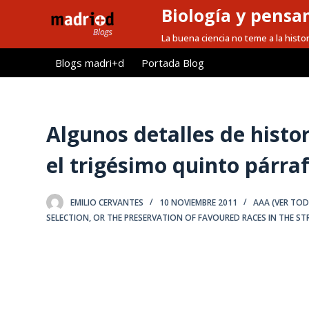
Biología y pensa
S
a
La buena ciencia no teme a la histor
l
Blogs madri+d
Portada Blog
t
a
r
a
Algunos detalles de histo
l
el trigésimo quinto párraf
c
o
n
EMILIO CERVANTES
10 NOVIEMBRE 2011
AAA (VER TO
t
SELECTION
,
OR THE PRESERVATION OF FAVOURED RACES IN THE STR
e
n
i
d
o