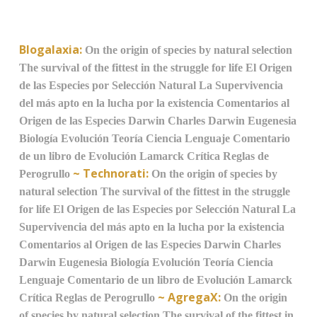
Blogalaxia:
On the origin of species by natural selection
The survival of the fittest in the struggle for life
El Origen
de las Especies por Selección Natural
La Supervivencia
del más apto en la lucha por la existencia
Comentarios al
Origen de las Especies
Darwin
Charles Darwin
Eugenesia
Biología
Evolución
Teoría
Ciencia
Lenguaje
Comentario
de un libro de Evolución
Lamarck
Crítica
Reglas de
~
Technorati:
Perogrullo
On the origin of species by
natural selection
The survival of the fittest in the struggle
for life
El Origen de las Especies por Selección Natural
La
Supervivencia del más apto en la lucha por la existencia
Comentarios al Origen de las Especies
Darwin
Charles
Darwin
Eugenesia
Biología
Evolución
Teoría
Ciencia
Lenguaje
Comentario de un libro de Evolución
Lamarck
~
AgregaX:
Crítica
Reglas de Perogrullo
On the origin
of species by natural selection
The survival of the fittest in