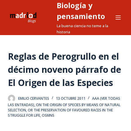
Biología y
S
a
pensamiento
l
La buena ciencia no teme a la
t
historia
a
r
a
Reglas de Perogrullo en el
l
décimo noveno párrafo de
c
o
El Origen de las Especies
n
t
e
EMILIO CERVANTES
13 OCTUBRE 2011
AAA (VER TODAS
LAS ENTRADAS)
,
ON THE ORIGIN OF SPECIES BY MEANS OF NATURAL
n
SELECTION
,
OR THE PRESERVATION OF FAVOURED RACES IN THE
i
STRUGGLE FOR LIFE
,
OSMNS
d
o