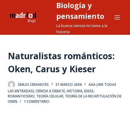
Biología y
S
a
pensamiento
l
La buena ciencia no teme a la
t
historia
a
r
a
Naturalistas románticos:
l
Oken, Carus y Kieser
c
o
n
EMILIO CERVANTES
31 MARZO 2008
AAA (VER TODAS
t
LAS ENTRADAS)
,
CIENCIA A DEBATE
,
HISTORIA
,
IDEAS
,
ROMANTICISMO
,
TEORÍA CELULAR
,
TEORÍA DE LA RECAPITULACIÓN DE
e
OKEN
1 COMENTARIO
n
i
d
o