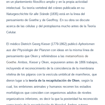
en un plantemiento filosófico amplio y en la propia actividad
intelectual. Su teoría vertebral del cráneo publicada en su
Naturgeschichte für alle Stände
(1835) está en la linea del
pensamiento de Goethe y de Geoffroy. En su obra se discute
acerca de las células y del protoplasma mucho antes de la Teoría
Celular.
El médico Dietrich Georg
Kieser (1779-1862) publicó
Aphorismen
aus der Physiologie der Planzen
con ideas en la misma línea de
pensamiento que Oken y refiriéndose a las
metamorfosis de
Goethe
. Ambos, Kieser y Oken, expusieron antes de 1806 trabajos,
incluyendo el reconocimiento de la coincidencia de la membrana
vitelina de los pájaros con la vesícula umbilical de mamíferos, que
dieron lugar a la
teoría de la recapitulación de Oken
, según la
cual, los embriones animales y humanos recorren los estadios
morfológicos que coinciden con organismos adultos de niveles
organizativos inferiores, es decir la que la posteridad ha reconocido
como teoría de la recapitulación de Haeckel. Ambos autores