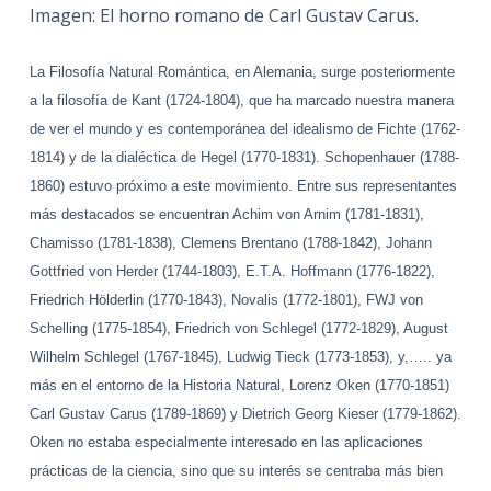
Imagen: El horno romano de Carl Gustav Carus.
La Filosofía Natural
Romántica, en Alemania, surge posteriormente
a la filosofía de Kant (1724-1804), que ha marcado nuestra manera
de ver el mundo y es contemporánea del idealismo de Fichte (1762-
1814) y de la dialéctica de Hegel (1770-1831). Schopenhauer (1788-
1860) estuvo próximo a este movimiento.
Entre sus representantes
más destacados se encuentran Achim von Arnim (1781-1831),
Chamisso (1781-1838),
Clemens Brentano (1788-1842),
Johann
Gottfried von Herder (1744-1803), E.T.A. Hoffmann (1776-1822),
Friedrich Hölderlin (1770-1843), Novalis (1772-1801), FWJ von
Schelling (1775-1854), Friedrich von Schlegel (1772-1829), August
Wilhelm Schlegel (1767-1845), Ludwig Tieck (1773-1853),
y,….. ya
más en el entorno de la Historia Natural, Lorenz Oken (1770-1851)
Carl Gustav Carus
(1789-1869) y Dietrich Georg
Kieser (1779-1862).
Oken no estaba especialmente interesado en las aplicaciones
prácticas de la ciencia, sino que su interés se centraba más bien