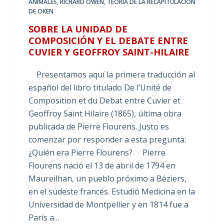
ANIMALES
,
RICHARD OWEN
,
TEORÍA DE LA RECAPITULACIÓN
DE OKEN
SOBRE LA UNIDAD DE
COMPOSICIÓN Y EL DEBATE ENTRE
CUVIER Y GEOFFROY SAINT-HILAIRE
Presentamos aquí la primera traducción al
español del libro titulado De l’Unité de
Composition et du Debat entre Cuvier et
Geoffroy Saint Hilaire (1865), última obra
publicada de Pierre Flourens. Justo es
comenzar por responder a esta pregunta:
¿Quíén era Pierre Flourens? Pierre
Flourens nació el 13 de abril de 1794 en
Maureilhan, un pueblo próximo a Béziers,
en el sudeste francés. Estudió Medicina en la
Universidad de Montpellier y en 1814 fue a
París a…