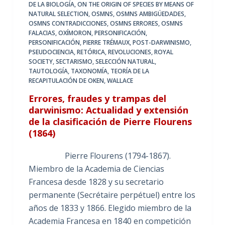
DE LA BIOLOGÍA
,
ON THE ORIGIN OF SPECIES BY MEANS OF
NATURAL SELECTION
,
OSMNS
,
OSMNS AMBIGÜEDADES
,
OSMNS CONTRADICCIONES
,
OSMNS ERRORES
,
OSMNS
FALACIAS
,
OXÍMORON
,
PERSONIFICACIÓN
,
PERSONIFICACIÓN
,
PIERRE TRÉMAUX
,
POST-DARWINISMO
,
PSEUDOCIENCIA
,
RETÓRICA
,
REVOLUCIONES
,
ROYAL
SOCIETY
,
SECTARISMO
,
SELECCIÓN NATURAL
,
TAUTOLOGÍA
,
TAXONOMÍA
,
TEORÍA DE LA
RECAPITULACIÓN DE OKEN
,
WALLACE
Errores, fraudes y trampas del
darwinismo: Actualidad y extensión
de la clasificación de Pierre Flourens
(1864)
Pierre Flourens (1794-1867).
Miembro de la Academia de Ciencias
Francesa desde 1828 y su secretario
permanente (Secrétaire perpétuel) entre los
años de 1833 y 1866. Elegido miembro de la
Academia Francesa en 1840 en competición