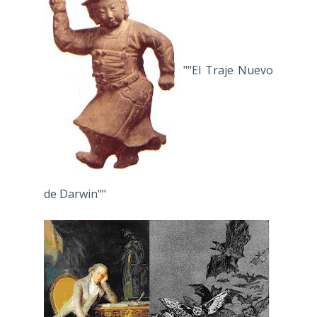
""El Traje Nuevo
de Darwin""