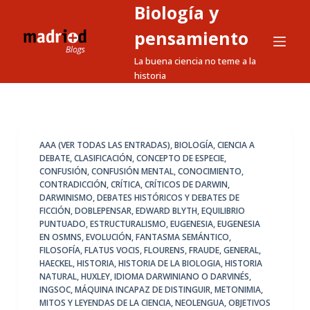
Biología y
S
a
pensamiento
l
La buena ciencia no teme a la
t
historia
a
r
a
l
AAA (VER TODAS LAS ENTRADAS)
,
BIOLOGÍA
,
CIENCIA A
DEBATE
,
CLASIFICACIÓN
,
CONCEPTO DE ESPECIE
,
c
CONFUSIÓN
,
CONFUSIÓN MENTAL
,
CONOCIMIENTO
,
o
CONTRADICCIÓN
,
CRÍTICA
,
CRÍTICOS DE DARWIN
,
n
DARWINISMO
,
DEBATES HISTÓRICOS Y DEBATES DE
FICCIÓN
,
DOBLEPENSAR
,
EDWARD BLYTH
,
EQUILIBRIO
t
PUNTUADO
,
ESTRUCTURALISMO
,
EUGENESIA
,
EUGENESIA
e
EN OSMNS
,
EVOLUCIÓN
,
FANTASMA SEMÁNTICO
,
n
FILOSOFÍA
,
FLATUS VOCIS
,
FLOURENS
,
FRAUDE
,
GENERAL
,
HAECKEL
,
HISTORIA
,
HISTORIA DE LA BIOLOGIA
,
HISTORIA
i
NATURAL
,
HUXLEY
,
IDIOMA DARWINIANO O DARVINÉS
,
d
INGSOC
,
MÁQUINA INCAPAZ DE DISTINGUIR
,
METONIMIA
,
o
MITOS Y LEYENDAS DE LA CIENCIA
,
NEOLENGUA
,
OBJETIVOS