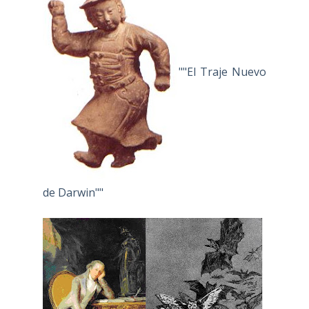
""El Traje Nuevo
de Darwin""