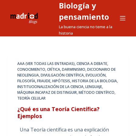
Biología y
S
a
pensamiento
l
La buena ciencia no teme a la
t
historia
a
r
a
l
AAA (VER TODAS LAS ENTRADAS)
,
CIENCIA A DEBATE
,
CONOCIMIENTO
,
CRÍTICA
,
DARWINISMO
,
DICCIONARIO DE
c
NEOLENGUA
,
DIVULGACIÓN CIENTÍFICA
,
EVOLUCIÓN
,
o
FILOSOFÍA
,
FRAUDE
,
HIPÓTESIS
,
HISTORIA DE LA BIOLOGIA
,
n
INSTITUCIONALIZACIÓN DE LA CIENCIA
,
LENGUAJE
,
MÁQUINA INCAPAZ DE DISTINGUIR
,
MÉTODO CIENTÍFICO
,
t
TEORÍA CELULAR
e
¿Qué es una Teoría Científica?
n
Ejemplos
i
d
Una Teoría científica es una explicación
o