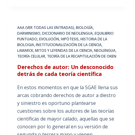
AAA (VER TODAS LAS ENTRADAS)
,
BIOLOGÍA
,
DARWINISMO
,
DICCIONARIO DE NEOLENGUA
,
EQUILIBRIO
PUNTUADO
,
EVOLUCIÓN
,
HIPÓTESIS
,
HISTORIA DE LA
BIOLOGIA
,
INSTITUCIONALIZACIÓN DE LA CIENCIA
,
LAMARCK
,
MITOS Y LEYENDAS DE LA CIENCIA
,
NEOLENGUA
,
TEORÍA CELULAR
,
TEORÍA DE LA RECAPITULACIÓN DE OKEN
Derechos de autor: Un desconocido
detrás de cada teoría científica
En estos momentos en que la SGAE llena sus
arcas cobrando derechos de autor a diestro
y siniestro es oportuno plantearse
cuestiones sobre los autores de las teorías
científicas de mayor calado, aquellas que se
conocen por lo general en su versión de
segunda o tercera mano y vienen