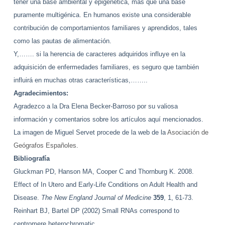
tener una base ambiental y epigenética, más que una base
puramente multigénica. En humanos existe una considerable
contribución de comportamientos familiares y aprendidos, tales
como las pautas de alimentación.
Y,……. si la herencia de caracteres adquiridos influye en la
adquisición de enfermedades familiares,
es seguro que también
influirá en muchas otras características,……..
Agradecimientos:
Agradezco a la Dra Elena Becker-Barroso por su valiosa
información y comentarios sobre los artículos aquí mencionados.
La imagen de Miguel Servet procede de la web de la
Asociación de
Geógrafos Españoles.
Bibliografía
Gluckman PD, Hanson MA, Cooper C and Thornburg K. 2008.
Effect of In Utero and Early-Life Conditions on Adult Health and
Disease.
The New England Journal of Medicine
359
, 1, 61-73.
Reinhart BJ, Bartel DP (2002) Small RNAs correspond to
centromere heterochromatic