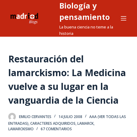
Biología y
S
a
pensamiento
l
La buena ciencia no teme a la
t
historia
a
r
a
Restauración del
l
lamarckismo: La Medicina
c
o
vuelve a su lugar en la
n
t
vanguardia de la Ciencia
e
n
EMILIO CERVANTES
14 JULIO 2008
AAA (VER TODAS LAS
i
ENTRADAS)
,
CARACTERES ADQUIRIDOS
,
LAMARCK
,
d
LAMARCKISMO
67 COMENTARIOS
o