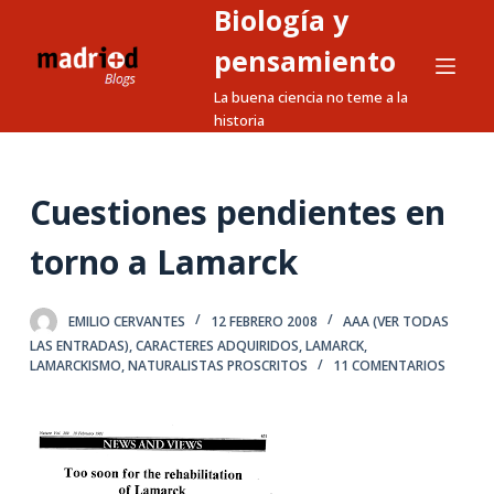
Biología y
S
a
pensamiento
l
La buena ciencia no teme a la
t
historia
a
r
a
Cuestiones pendientes en
l
torno a Lamarck
c
o
n
EMILIO CERVANTES
12 FEBRERO 2008
AAA (VER TODAS
t
LAS ENTRADAS)
,
CARACTERES ADQUIRIDOS
,
LAMARCK
,
LAMARCKISMO
,
NATURALISTAS PROSCRITOS
11 COMENTARIOS
e
n
i
d
o