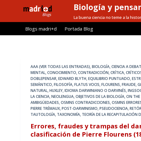
Biología y pensa
S
a
La buena ciencia no teme a la histor
l
Blogs madri+d
Portada Blog
t
a
r
a
l
AAA (VER TODAS LAS ENTRADAS)
,
BIOLOGÍA
,
CIENCIA A DEBA
c
MENTAL
,
CONOCIMIENTO
,
CONTRADICCIÓN
,
CRÍTICA
,
CRÍTICO
DOBLEPENSAR
,
EDWARD BLYTH
,
EQUILIBRIO PUNTUADO
,
EST
o
SEMÁNTICO
,
FILOSOFÍA
,
FLATUS VOCIS
,
FLOURENS
,
FRAUDE
,
G
n
NATURAL
,
HUXLEY
,
IDIOMA DARWINIANO O DARVINÉS
,
INGSO
t
LA CIENCIA
,
NEOLENGUA
,
OBJETIVOS DE LA BIOLOGÍA
,
ON THE 
AMBIGÜEDADES
,
OSMNS CONTRADICCIONES
,
OSMNS ERRORE
e
PIERRE TRÉMAUX
,
POST-DARWINISMO
,
PSEUDOCIENCIA
,
RETÓR
n
TAUTOLOGÍA
,
TAXONOMÍA
,
TEORÍA DE LA RECAPITULACIÓN 
i
Errores, fraudes y trampas del da
d
clasificación de Pierre Flourens (1
o