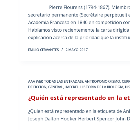
Pierre Flourens (1794-1867). Miembro de l
secretario permanente (Secrétaire perpétuel) 
Academia Francesa en 1840 en competición con
Habíamos visto recientemente la carta dirigida 
explicación acerca de la prioridad que la instit
EMILIO CERVANTES
2 MAYO 2017
AAA (VER TODAS LAS ENTRADAS)
,
ANTROPOMORFISMO
,
CUR
DE FICCIÓN
,
GENERAL
,
HAECKEL
,
HISTORIA DE LA BIOLOGIA
,
HI
¿Quién está representado en la e
¿Quien está representado en la etiqueta de A
Joseph Dalton Hooker Herbert Spencer Jo