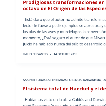
Prodigiosas transformaciones en
octavo de El Origen de las Especie
Está claro que el autor no admite transformac
lector le fuese a pedir ejemplos se apresura y 
las alas de las aves y murciélagos la convers
momento, ¿Está seguro el autor de que Mivart
juicio ha hablado nunca del súbito desarrollo d
EMILIO CERVANTES
14 OCTUBRE 2013
AAA (VER TODAS LAS ENTRADAS)
,
CREENCIA
,
DARWINISMO
,
D
El sistema total de Haeckel y el d
Habíamos visto en la obra Galdós and Darwin d
científicamente (o pseudo-científicamente según