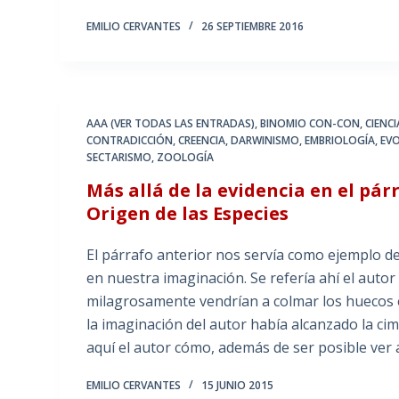
EMILIO CERVANTES
26 SEPTIEMBRE 2016
AAA (VER TODAS LAS ENTRADAS)
,
BINOMIO CON-CON
,
CIENC
CONTRADICCIÓN
,
CREENCIA
,
DARWINISMO
,
EMBRIOLOGÍA
,
EV
SECTARISMO
,
ZOOLOGÍA
Más allá de la evidencia en el pá
Origen de las Especies
El párrafo anterior nos servía como ejemplo d
en nuestra imaginación. Se refería ahí el auto
milagrosamente vendrían a colmar los huecos e
la imaginación del autor había alcanzado la ci
aquí el autor cómo, además de ser posible ver 
EMILIO CERVANTES
15 JUNIO 2015