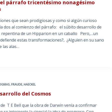
 el párrafo tricentésimo nonagésimo
s
iones que sean prodigiosas y como si algún curioso
da dos al comienzo del párrafo: el súbito desarrollo de
ión repentina de un Hipparion en un caballo Pero,…un
 defiende estas transformaciones?, ¿Alguien en su sano
e las alas…
OGMAS
,
FRAUDE
,
HAECKEL
esarrollo del Cosmos
e T E Bell que la obra de Darwin venía a confirmar
 se interprete la ciencia) la idea de progreso. Con