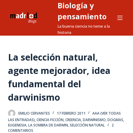
Biología y
S
a
pensamiento
l
La buena ciencia no teme a la
t
historia
a
r
a
La selección natural,
l
agente mejorador, idea
c
o
fundamental del
n
t
darwinismo
e
n
EMILIO CERVANTES
17 FEBRERO 2011
AAA (VER TODAS
i
LAS ENTRADAS)
,
CIENCIA FICCIÓN
,
CREENCIA
,
DARWINISMO
,
DOGMAS
,
d
EUGENESIA
,
LA SOMBRA DE DARWIN
,
SELECCIÓN NATURAL
2
o
COMENTARIOS