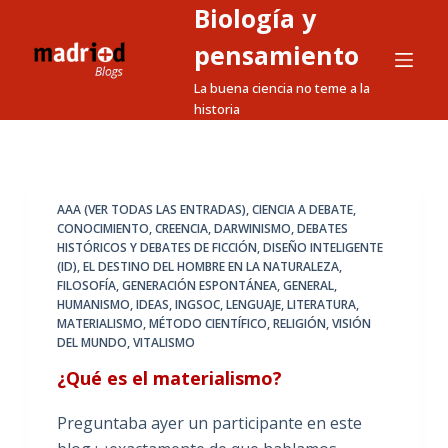
Biología y
S
a
pensamiento
l
La buena ciencia no teme a la
t
historia
a
r
a
l
AAA (VER TODAS LAS ENTRADAS)
,
CIENCIA A DEBATE
,
CONOCIMIENTO
,
CREENCIA
,
DARWINISMO
,
DEBATES
c
HISTÓRICOS Y DEBATES DE FICCIÓN
,
DISEÑO INTELIGENTE
o
(ID)
,
EL DESTINO DEL HOMBRE EN LA NATURALEZA
,
n
FILOSOFÍA
,
GENERACIÓN ESPONTÁNEA
,
GENERAL
,
HUMANISMO
,
IDEAS
,
INGSOC
,
LENGUAJE
,
LITERATURA
,
t
MATERIALISMO
,
MÉTODO CIENTÍFICO
,
RELIGIÓN
,
VISIÓN
e
DEL MUNDO
,
VITALISMO
n
¿Qué es el materialismo?
i
d
Preguntaba ayer un participante en este
o