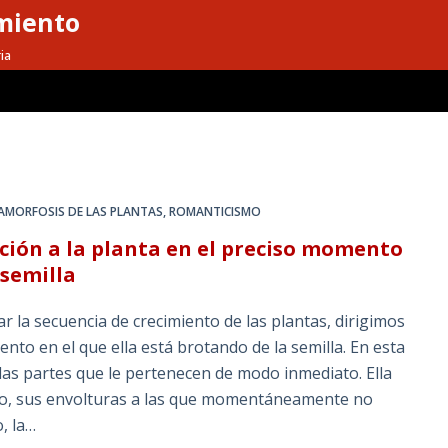
miento
ia
AMORFOSIS DE LAS PLANTAS
,
ROMANTICISMO
ción a la planta en el preciso momento
 semilla
 secuencia de crecimiento de las plantas, dirigimos
nto en el que ella está brotando de la semilla. En esta
as partes que le pertenecen de modo inmediato. Ella
o, sus envolturas a las que momentáneamente no
o, la…