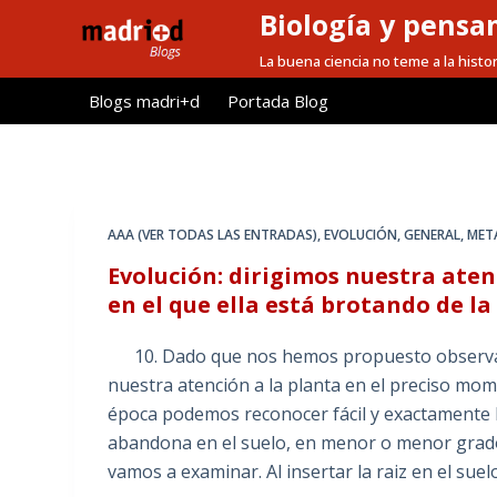
Biología y pensa
S
a
La buena ciencia no teme a la histor
l
Blogs madri+d
Portada Blog
t
a
r
a
l
AAA (VER TODAS LAS ENTRADAS)
,
EVOLUCIÓN
,
GENERAL
,
MET
c
Evolución: dirigimos nuestra aten
o
en el que ella está brotando de la
n
t
10. Dado que nos hemos propuesto observar la
e
nuestra atención a la planta en el preciso mome
n
época podemos reconocer fácil y exactamente l
i
abandona en el suelo, en menor o menor grad
d
vamos a examinar. Al insertar la raiz en el suel
o