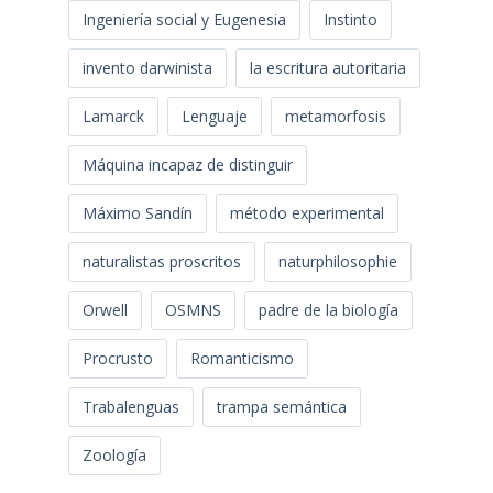
Ingeniería social y Eugenesia
Instinto
invento darwinista
la escritura autoritaria
Lamarck
Lenguaje
metamorfosis
Máquina incapaz de distinguir
Máximo Sandín
método experimental
naturalistas proscritos
naturphilosophie
Orwell
OSMNS
padre de la biología
Procrusto
Romanticismo
Trabalenguas
trampa semántica
Zoología