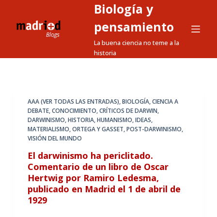
Biología y
S
a
pensamiento
l
La buena ciencia no teme a la
t
historia
a
r
a
l
AAA (VER TODAS LAS ENTRADAS)
,
BIOLOGÍA
,
CIENCIA A
DEBATE
,
CONOCIMIENTO
,
CRÍTICOS DE DARWIN
,
c
DARWINISMO
,
HISTORIA
,
HUMANISMO
,
IDEAS
,
o
MATERIALISMO
,
ORTEGA Y GASSET
,
POST-DARWINISMO
,
n
VISIÓN DEL MUNDO
t
El darwinismo ha periclitado.
e
Comentario de un libro de Oscar
n
Hertwig por Ramiro Ledesma,
i
publicado en Madrid el 1 de abril de
1929
d
o