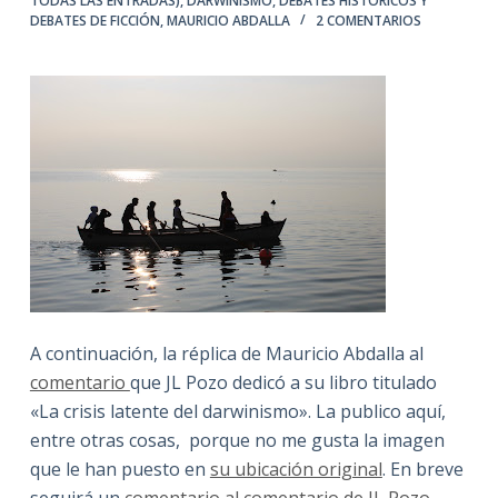
TODAS LAS ENTRADAS)
,
DARWINISMO
,
DEBATES HISTÓRICOS Y
DEBATES DE FICCIÓN
,
MAURICIO ABDALLA
2 COMENTARIOS
A continuación, la réplica de Mauricio Abdalla al
comentario
que JL Pozo dedicó a su libro titulado
«La crisis latente del darwinismo». La publico aquí,
entre otras cosas, porque no me gusta la imagen
que le han puesto en
su ubicación original
. En breve
seguirá un
comentario al comentario de JL Pozo
.