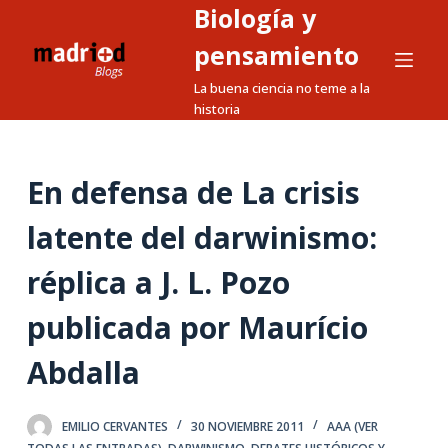
Biología y
S
a
pensamiento
l
La buena ciencia no teme a la
t
historia
a
r
a
En defensa de La crisis
l
latente del darwinismo:
c
o
réplica a J. L. Pozo
n
t
publicada por Maurício
e
n
Abdalla
i
d
EMILIO CERVANTES
30 NOVIEMBRE 2011
AAA (VER
o