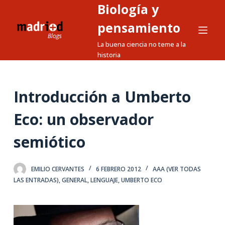
Biología y
S
a
pensamiento
l
La buena ciencia no teme a la
t
historia
a
r
a
Introducción a Umberto
l
Eco: un observador
c
o
semiótico
n
t
e
EMILIO CERVANTES
6 FEBRERO 2012
AAA (VER TODAS
LAS ENTRADAS)
,
GENERAL
,
LENGUAJE
,
UMBERTO ECO
n
i
d
o