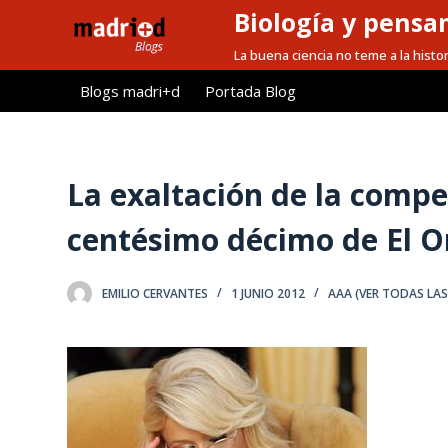
Biología y pensa
S
a
La buena ciencia no teme a la histor
l
Blogs madri+d
Portada Blog
t
a
r
a
La exaltación de la compe
l
centésimo décimo de El Or
c
o
n
EMILIO CERVANTES
1 JUNIO 2012
AAA (VER TODAS LA
t
e
n
i
d
o