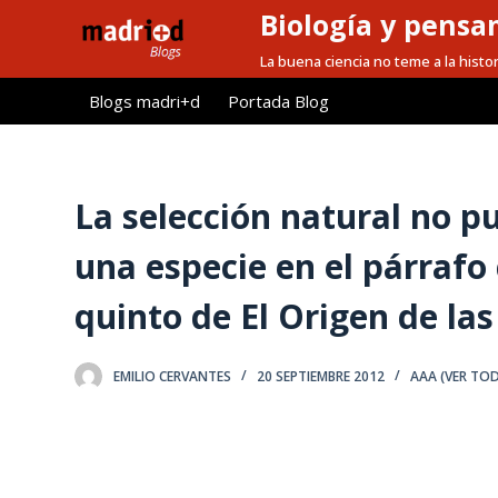
Biología y pensa
S
a
La buena ciencia no teme a la histor
l
Blogs madri+d
Portada Blog
t
a
r
a
La selección natural no p
l
una especie en el párraf
c
o
quinto de El Origen de las
n
t
e
EMILIO CERVANTES
20 SEPTIEMBRE 2012
AAA (VER TO
n
i
d
o