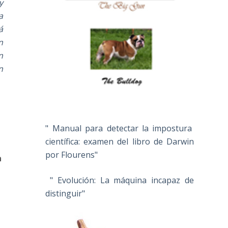
y
a
á
n
n
n
" Manual para detectar la impostura
científica: examen del libro de Darwin
por Flourens"
n
" Evolución: La máquina incapaz de
distinguir"