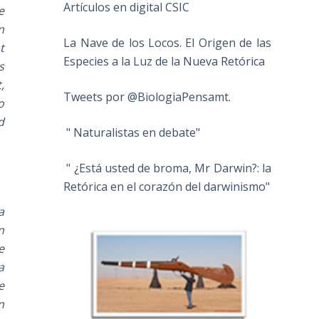
Artículos en digital CSIC
e
n
La Nave de los Locos. El Origen de las
t
Especies a la Luz de la Nueva Retórica
s
,
Tweets por @BiologiaPensamt.
o
d
" Naturalistas en debate"
" ¿Está usted de broma, Mr Darwin?: la
Retórica en el corazón del darwinismo"
a
n
e
a
e
n