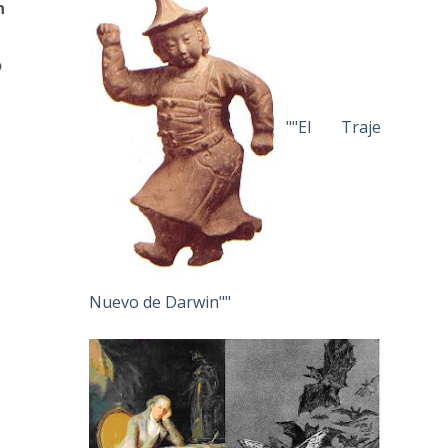
n
o
""El Traje
Nuevo de Darwin""