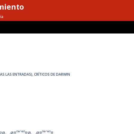
miento
ia
DAS LAS ENTRADAS)
,
CRÍTICOS DE DARWIN
¤ø,¸¸,ø¤º°`°º¤ø,¸¸,ø¤º°`°º¤