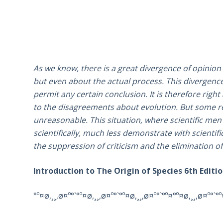
As we know, there is a great divergence of opinion
but even about the actual process. This divergence
permit any certain conclusion. It is therefore right
to the disagreements about evolution. But some re
unreasonable. This situation, where scientific men 
scientifically, much less demonstrate with scientifi
the suppression of criticism and the elimination of
Introduction to The Origin of Species 6th Edition
°º¤ø,¸¸,ø¤º°`°º¤ø,¸¸,ø¤º°`°º¤ø,¸¸,ø¤º°`°º¤°º¤ø,¸¸,ø¤º°`°º