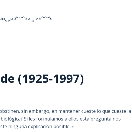
¤ø,¸¸,ø¤º°`°º¤ø,¸¸,ø¤º°`°º¤
de (1925-1997)
obstinen, sin embargo, en mantener cueste lo que cueste la
n biológica? Si les formulamos a ellos esta pregunta nos
te ninguna explicación posible. »