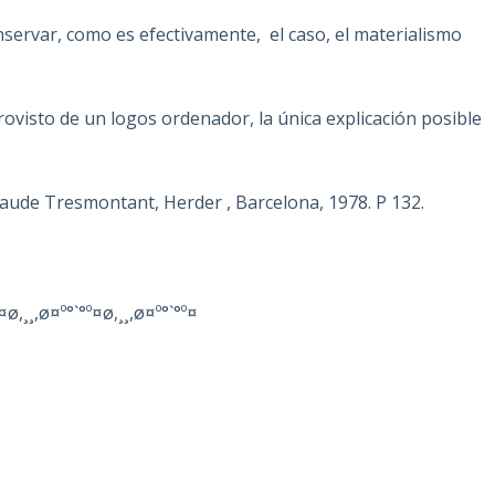
servar, como es efectivamente, el caso, el materialismo
 provisto de un logos ordenador, la única explicación posible
laude Tresmontant, Herder , Barcelona, 1978. P 132.
¤ø,¸¸,ø¤º°`°º¤ø,¸¸,ø¤º°`°º¤