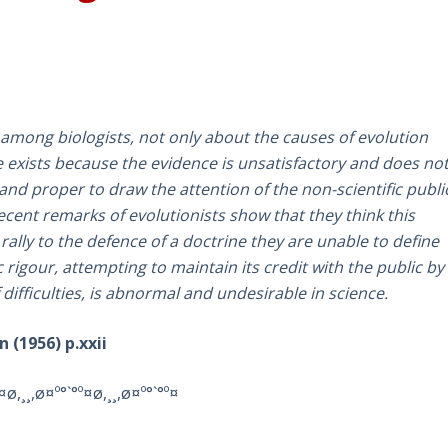
 among biologists, not only about the causes of evolution
 exists because the evidence is unsatisfactory and does no
 and proper to draw the attention of the non-scientific publi
cent remarks of evolutionists show that they think this
rally to the defence of a doctrine they are unable to define
c rigour, attempting to maintain its credit with the public by
 difficulties, is abnormal and undesirable in science.
 (1956) p.xxii
¤ø,¸¸,ø¤º°`°º¤ø,¸¸,ø¤º°`°º¤