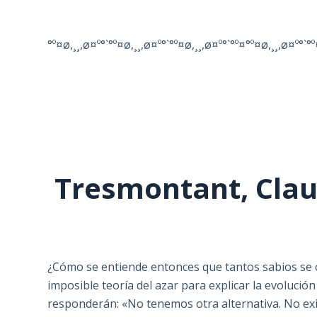
°º¤ø,¸¸,ø¤º°`°º¤ø,¸¸,ø¤º°`°º¤ø,¸¸,ø¤º°`°º¤°º¤ø,¸¸,ø¤º°`°º
Tresmontant, Clau
¿Cómo se entiende entonces que tantos sabios se 
imposible teoría del azar para explicar la evolució
responderán: «No tenemos otra alternativa. No exis