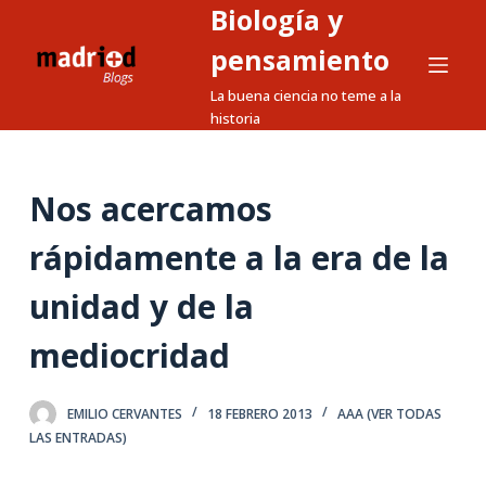
Biología y
S
a
pensamiento
l
La buena ciencia no teme a la
t
historia
a
r
a
Nos acercamos
l
rápidamente a la era de la
c
o
unidad y de la
n
t
mediocridad
e
n
EMILIO CERVANTES
18 FEBRERO 2013
AAA (VER TODAS
i
LAS ENTRADAS)
d
o