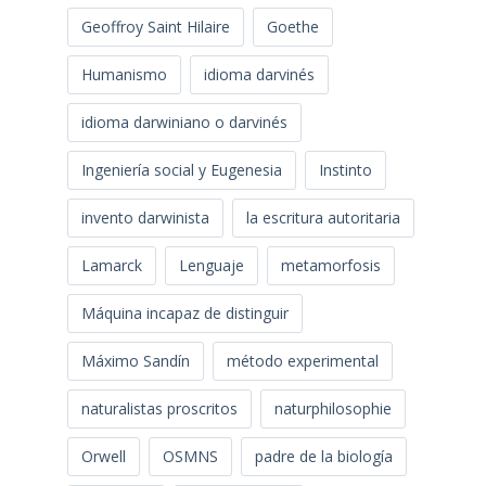
Geoffroy Saint Hilaire
Goethe
Humanismo
idioma darvinés
idioma darwiniano o darvinés
Ingeniería social y Eugenesia
Instinto
invento darwinista
la escritura autoritaria
Lamarck
Lenguaje
metamorfosis
Máquina incapaz de distinguir
Máximo Sandín
método experimental
naturalistas proscritos
naturphilosophie
Orwell
OSMNS
padre de la biología