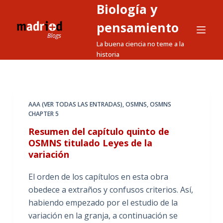
Biología y
S
a
pensamiento
l
La buena ciencia no teme a la
t
historia
a
r
a
l
AAA (VER TODAS LAS ENTRADAS)
,
OSMNS
,
OSMNS
CHAPTER 5
c
o
Resumen del capítulo quinto de
n
OSMNS titulado Leyes de la
variación
t
e
El orden de los capítulos en esta obra
n
obedece a extraños y confusos criterios. Así,
i
habiendo empezado por el estudio de la
d
variación en la granja, a continuación se
o