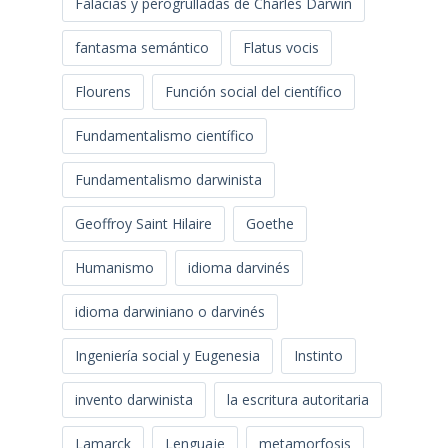
Falacias y perogrulladas de Charles Darwin
fantasma semántico
Flatus vocis
Flourens
Función social del científico
Fundamentalismo científico
Fundamentalismo darwinista
Geoffroy Saint Hilaire
Goethe
Humanismo
idioma darvinés
idioma darwiniano o darvinés
Ingeniería social y Eugenesia
Instinto
invento darwinista
la escritura autoritaria
Lamarck
Lenguaje
metamorfosis