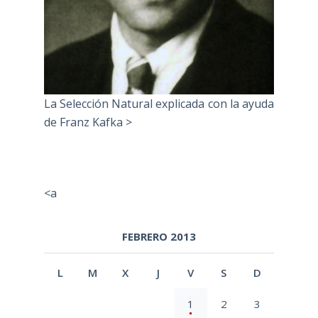
La Selección Natural explicada con la ayuda
de Franz Kafka >
<a
FEBRERO 2013
L
M
X
J
V
S
D
1
2
3