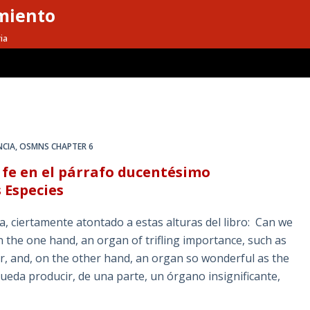
miento
ia
NCIA
,
OSMNS CHAPTER 6
 fe en el párrafo ducentésimo
 Especies
, ciertamente atontado a estas alturas del libro: Can we
n the one hand, an organ of trifling importance, such as
pper, and, on the other hand, an organ so wonderful as the
ueda producir, de una parte, un órgano insignificante,