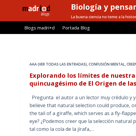
Biología y pensa
S
a
La buena ciencia no teme a la histor
l
Blogs madri+d
Portada Blog
t
a
r
a
l
AAA (VER TODAS LAS ENTRADAS)
,
CONFUSIÓN MENTAL
,
CREE
c
Explorando los límites de nuestra
o
quincuagésimo de El Origen de las
n
t
Pregunta el autor a un lector muy crédulo y ya
e
believe that natural selection could produce, o
n
the tail of a giraffe, which serves as a fly-fla
i
eye? ¿Podemos creer que la selección natural p
d
tal como la cola de la jirafa,…
o