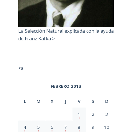
La Selección Natural explicada con la ayuda
de Franz Kafka >
<a
FEBRERO 2013
L
M
X
J
V
S
D
1
2
3
4
5
6
7
8
9
10