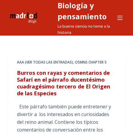
Biología y
S
a
pensamiento
l
La buena ciencia no teme a la
t
historia
a
r
a
l
AAA (VER TODAS LAS ENTRADAS)
,
OSMNS CHAPTER 5
c
Burros con rayas y comentarios de
o
Safarí en el párrafo ducentésimo
n
cuadragésimo tercero de El Origen
t
de las Especies
e
Este párrafo también puede entretener y
n
divertir a los interesados en curiosidades
i
del reino animal. Contiene los típicos
d
comentarios de conversación entre los
o